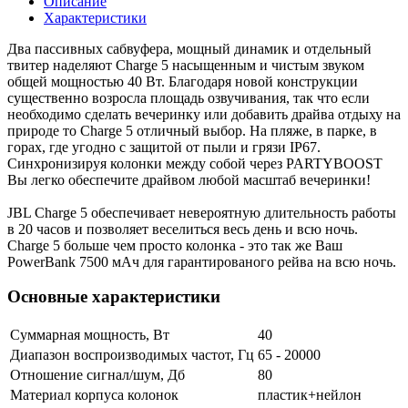
Описание
Характеристики
Два пассивных сабвуфера, мощный динамик и отдельный
твитер наделяют Charge 5 насыщенным и чистым звуком
общей мощностью 40 Вт. Благодаря новой конструкции
существенно возросла площадь озвучивания, так что если
необходимо сделать вечеринку или добавить драйва отдыху на
природе то Charge 5 отличный выбор. На пляже, в парке, в
горах, где угодно с защитой от пыли и грязи IP67.
Синхронизируя колонки между собой через PARTYBOOST
Вы легко обеспечите драйвом любой масштаб вечеринки!
JBL Charge 5 обеспечивает невероятную длительность работы
в 20 часов и позволяет веселиться весь день и всю ночь.
Charge 5 больше чем просто колонка - это так же Ваш
PowerBank 7500 мАч для гарантированого рейва на всю ночь.
Основные характеристики
Суммарная мощность, Вт
40
Диапазон воспроизводимых частот, Гц
65 - 20000
Отношение сигнал/шум, Дб
80
Материал корпуса колонок
пластик+нейлон