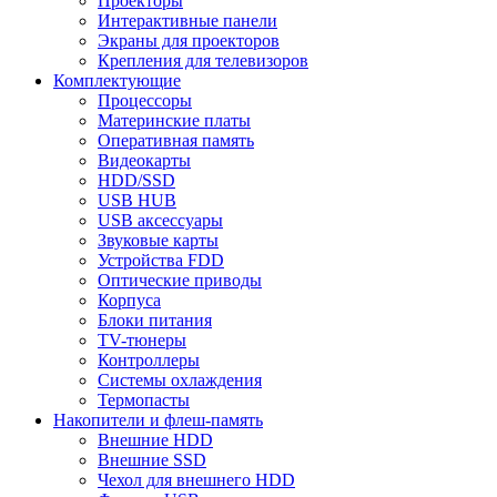
Проекторы
Интерактивные панели
Экраны для проекторов
Крепления для телевизоров
Комплектующие
Процессоры
Материнские платы
Оперативная память
Видеокарты
HDD/SSD
USB HUB
USB аксессуары
Звуковые карты
Устройства FDD
Оптические приводы
Корпуса
Блоки питания
TV-тюнеры
Контроллеры
Системы охлаждения
Термопасты
Накопители и флеш-память
Внешние HDD
Внешние SSD
Чехол для внешнего HDD