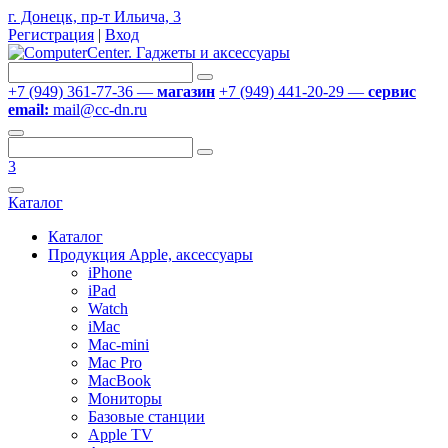
г. Донецк, пр-т Ильича, 3
Регистрация
|
Вход
+7 (949) 361-77-36 —
магазин
+7 (949) 441-20-29 —
сервис
email:
mail@cc-dn.ru
3
Каталог
Каталог
Продукция Apple, аксессуары
iPhone
iPad
Watch
iMac
Mac-mini
Mac Pro
MacBook
Мониторы
Базовые станции
Apple TV