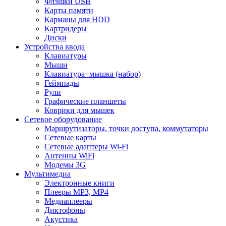
Флэшки USB
Карты памяти
Карманы для HDD
Картридеры
Диски
Устройства ввода
Клавиатуры
Мыши
Клавиатура+мышка (набор)
Геймпады
Рули
Графические планшеты
Коврики для мышек
Сетевое оборудование
Маршрутизаторы, точки доступа, коммутаторы
Сетевые карты
Сетевые адаптеры Wi-Fi
Антенны WiFi
Модемы 3G
Мультимедиа
Электронные книги
Плееры MP3, MP4
Медиаплееры
Диктофоны
Акустика