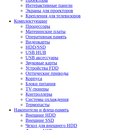
Проекторы
Интерактивные панели
Экраны для проекторов
Крепления для телевизоров
Комплектующие
Процессоры
Материнские платы
Оперативная память
Видеокарты
HDD/SSD
USB HUB
USB аксессуары
Звуковые карты
Устройства FDD
Оптические приводы
Корпуса
Блоки питания
TV-тюнеры
Контроллеры
Системы охлаждения
Термопасты
Накопители и флеш-память
Внешние HDD
Внешние SSD
Чехол для внешнего HDD