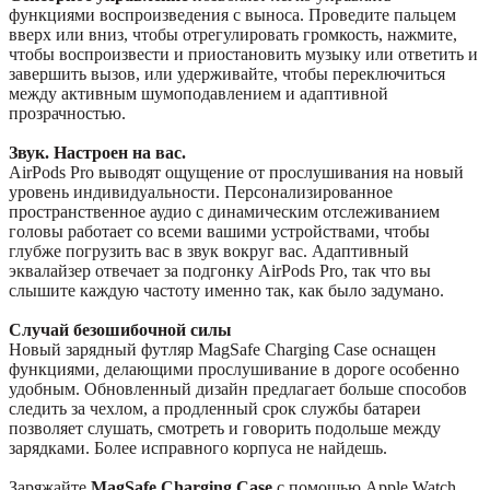
функциями воспроизведения с выноса. Проведите пальцем
вверх или вниз, чтобы отрегулировать громкость, нажмите,
чтобы воспроизвести и приостановить музыку или ответить и
завершить вызов, или удерживайте, чтобы переключиться
между активным шумоподавлением и адаптивной
прозрачностью.
Звук. Настроен на вас.
AirPods Pro выводят ощущение от прослушивания на новый
уровень индивидуальности. Персонализированное
пространственное аудио с динамическим отслеживанием
головы работает со всеми вашими устройствами, чтобы
глубже погрузить вас в звук вокруг вас. Адаптивный
эквалайзер отвечает за подгонку AirPods Pro, так что вы
слышите каждую частоту именно так, как было задумано.
Случай безошибочной силы
Новый зарядный футляр MagSafe Charging Case оснащен
функциями, делающими прослушивание в дороге особенно
удобным. Обновленный дизайн предлагает больше способов
следить за чехлом, а продленный срок службы батареи
позволяет слушать, смотреть и говорить подольше между
зарядками. Более исправного корпуса не найдешь.
Заряжайте
MagSafe Charging Case
с помощью Apple Watch