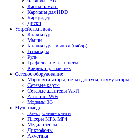
Флэшки USB
Карты памяти
Карманы для HDD
Картридеры
Диски
Устройства ввода
Клавиатуры
Мыши
Клавиатура+мышка (набор)
Геймпады
Рули
Графические планшеты
Коврики для мышек
Сетевое оборудование
Маршрутизаторы, точки доступа, коммутаторы
Сетевые карты
Сетевые адаптеры Wi-Fi
Антенны WiFi
Модемы 3G
Мультимедиа
Электронные книги
Плееры MP3, MP4
Медиаплееры
Диктофоны
Акустика