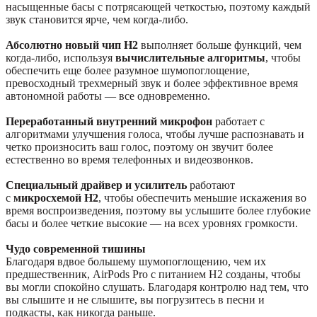
насыщенные басы с потрясающей четкостью, поэтому каждый
звук становится ярче, чем когда-либо.
Абсолютно новый чип H2
выполняет больше функций, чем
когда-либо, используя
вычислительные алгоритмы
, чтобы
обеспечить еще более разумное шумопоглощение,
превосходный трехмерный звук и более эффективное время
автономной работы — все одновременно.
Переработанный внутренний микрофон
работает с
алгоритмами улучшения голоса, чтобы лучше распознавать и
четко произносить ваш голос, поэтому он звучит более
естественно во время телефонных и видеозвонков.
Специальный драйвер и усилитель
работают
с
микросхемой H2
, чтобы обеспечить меньшие искажения во
время воспроизведения, поэтому вы услышите более глубокие
басы и более четкие высокие — на всех уровнях громкости.
Чудо современной тишины
Благодаря вдвое большему шумопоглощению, чем их
предшественник, AirPods Pro с питанием H2 созданы, чтобы
вы могли спокойно слушать. Благодаря контролю над тем, что
вы слышите и не слышите, вы погрузитесь в песни и
подкасты, как никогда раньше.