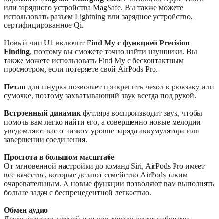
или зарядного устройства MagSafe. Вы также можете
использовать разъем Lightning или зарядное устройство,
сертифицированное Qi.
Новый чип U1 включит
Find
My с функцией Precision
Finding
, поэтому вы сможете точно найти наушники. Вы
также можете использовать Find My с бесконтактным
просмотром, если потеряете свой AirPods Pro.
Петля
для шнурка позволяет прикрепить чехол к рюкзаку или
сумочке, поэтому захватывающий звук всегда под рукой.
Встроенный динамик
футляра воспроизводит звук, чтобы
помочь вам легко найти его, а совершенно новые мелодии
уведомляют вас о низком уровне заряда аккумулятора или
завершении соединения.
Простота в большом масштабе
От мгновенной настройки до команд Siri, AirPods Pro имеет
все качества, которые делают семейство AirPods таким
очаровательным. А новые функции позволяют вам выполнять
больше задач с беспрецедентной легкостью.
Обмен аудио
Легко делитесь песней или шоу между двумя наборами