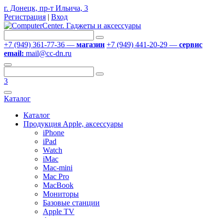
г. Донецк, пр-т Ильича, 3
Регистрация
|
Вход
+7 (949) 361-77-36 —
магазин
+7 (949) 441-20-29 —
сервис
email:
mail@cc-dn.ru
3
Каталог
Каталог
Продукция Apple, аксессуары
iPhone
iPad
Watch
iMac
Mac-mini
Mac Pro
MacBook
Мониторы
Базовые станции
Apple TV