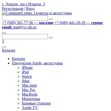
г. Донецк, пр-т Ильича, 3
Регистрация
|
Вход
+7 (949) 361-77-36 —
магазин
+7 (949) 441-20-29 —
сервис
email:
mail@cc-dn.ru
3
Каталог
Каталог
Продукция Apple, аксессуары
iPhone
iPad
Watch
iMac
Mac-mini
Mac Pro
MacBook
Мониторы
Базовые станции
Apple TV