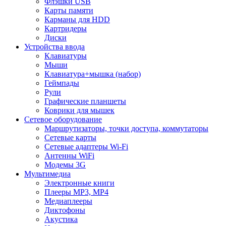
Флэшки USB
Карты памяти
Карманы для HDD
Картридеры
Диски
Устройства ввода
Клавиатуры
Мыши
Клавиатура+мышка (набор)
Геймпады
Рули
Графические планшеты
Коврики для мышек
Сетевое оборудование
Маршрутизаторы, точки доступа, коммутаторы
Сетевые карты
Сетевые адаптеры Wi-Fi
Антенны WiFi
Модемы 3G
Мультимедиа
Электронные книги
Плееры MP3, MP4
Медиаплееры
Диктофоны
Акустика