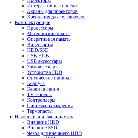
Проекторы
Интерактивные панели
Экраны для проекторов
Крепления для телевизоров
Комплектующие
Процессоры
Материнские платы
Оперативная память
Видеокарты
HDD/SSD
USB HUB
USB аксессуары
Звуковые карты
Устройства FDD
Оптические приводы
Корпуса
Блоки питания
TV-тюнеры
Контроллеры
Системы охлаждения
Термопасты
Накопители и флеш-память
Внешние HDD
Внешние SSD
Чехол для внешнего HDD