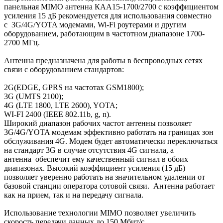
панельная MIMO антенна КАА15-1700/2700 с коэффициентом
усиления 15 дБ рекомендуется для использования совместно
с 3G/4G/YOTA модемами, Wi-Fi роутерами и другим
оборудованием, работающим в частотном диапазоне 1700-
2700 МГц.
Антенна предназначена для работы в беспроводных сетях
связи с оборудованием стандартов:
2G(EDGE, GPRS на частотах GSM1800);
3G (UMTS 2100);
4G (LTE 1800, LTE 2600), YOTA;
WI-FI 2400 (IEEE 802.11b, g, n).
Широкий диапазон рабочих частот антенны позволяет
3G/4G/YOTA модемам эффективно работать на границах зон
обслуживания 4G. Модем будет автоматически переключаться
на стандарт 3G в случае отсутствия 4G сигнала, а
антенна обеспечит ему качественный сигнал в обоих
диапазонах. Высокий коэффициент усиления (15 дБ)
позволяет уверенно работать на значительном удалении от
базовой станции оператора сотовой связи. Антенна работает
как на прием, так и на передачу сигнала.
Использование технологии MIMO позволяет увеличить
скорость передачи данных до 150 Мбит/с.