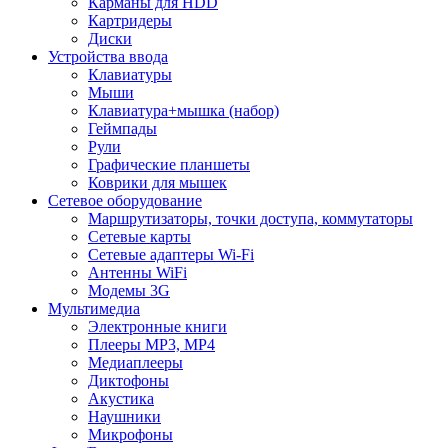
Карманы для HDD
Картридеры
Диски
Устройства ввода
Клавиатуры
Мыши
Клавиатура+мышка (набор)
Геймпады
Рули
Графические планшеты
Коврики для мышек
Сетевое оборудование
Маршрутизаторы, точки доступа, коммутаторы
Сетевые карты
Сетевые адаптеры Wi-Fi
Антенны WiFi
Модемы 3G
Мультимедиа
Электронные книги
Плееры MP3, MP4
Медиаплееры
Диктофоны
Акустика
Наушники
Микрофоны