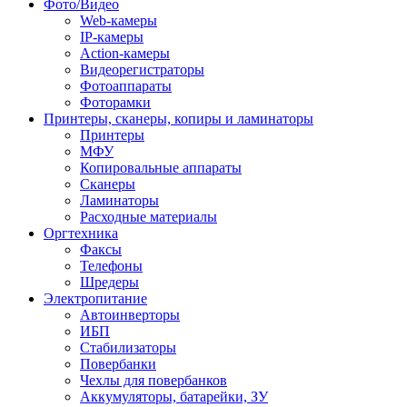
Фото/Видео
Web-камеры
IP-камеры
Action-камеры
Видеорегистраторы
Фотоаппараты
Фоторамки
Принтеры, сканеры, копиры и ламинаторы
Принтеры
МФУ
Копировальные аппараты
Сканеры
Ламинаторы
Расходные материалы
Оргтехника
Факсы
Телефоны
Шредеры
Электропитание
Автоинверторы
ИБП
Стабилизаторы
Повербанки
Чехлы для повербанков
Аккумуляторы, батарейки, ЗУ