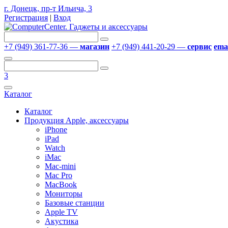
г. Донецк, пр-т Ильича, 3
Регистрация
|
Вход
+7 (949) 361-77-36 —
магазин
+7 (949) 441-20-29 —
сервис
emai
3
Каталог
Каталог
Продукция Apple, аксессуары
iPhone
iPad
Watch
iMac
Mac-mini
Mac Pro
MacBook
Мониторы
Базовые станции
Apple TV
Акустика