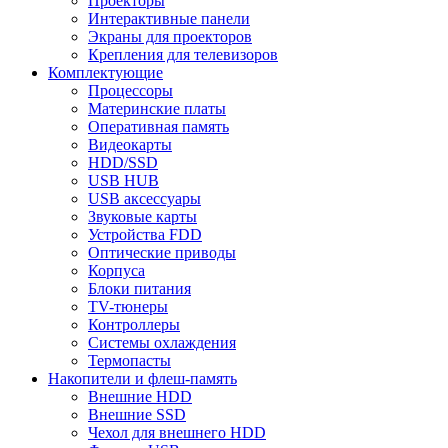
Проекторы
Интерактивные панели
Экраны для проекторов
Крепления для телевизоров
Комплектующие
Процессоры
Материнские платы
Оперативная память
Видеокарты
HDD/SSD
USB HUB
USB аксессуары
Звуковые карты
Устройства FDD
Оптические приводы
Корпуса
Блоки питания
TV-тюнеры
Контроллеры
Системы охлаждения
Термопасты
Накопители и флеш-память
Внешние HDD
Внешние SSD
Чехол для внешнего HDD