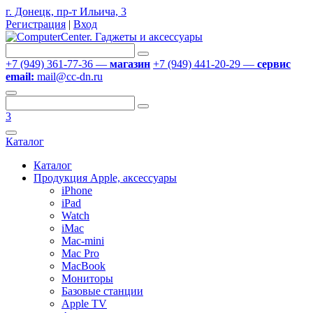
г. Донецк, пр-т Ильича, 3
Регистрация
|
Вход
+7 (949) 361-77-36 —
магазин
+7 (949) 441-20-29 —
сервис
email:
mail@cc-dn.ru
3
Каталог
Каталог
Продукция Apple, аксессуары
iPhone
iPad
Watch
iMac
Mac-mini
Mac Pro
MacBook
Мониторы
Базовые станции
Apple TV