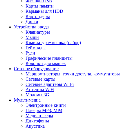
Флэшки USB
Карты памяти
Карманы для HDD
Картридеры
Диски
Устройства ввода
Клавиатуры
Мыши
Клавиатура+мышка (набор)
Геймпады
Рули
Графические планшеты
Коврики для мышек
Сетевое оборудование
Маршрутизаторы, точки доступа, коммутаторы
Сетевые карты
Сетевые адаптеры Wi-Fi
Антенны WiFi
Модемы 3G
Мультимедиа
Электронные книги
Плееры MP3, MP4
Медиаплееры
Диктофоны
Акустика