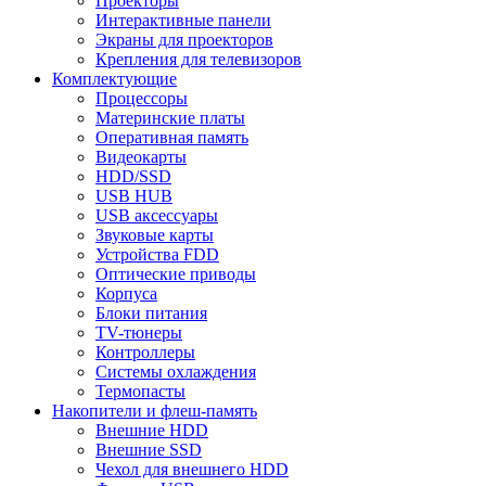
Проекторы
Интерактивные панели
Экраны для проекторов
Крепления для телевизоров
Комплектующие
Процессоры
Материнские платы
Оперативная память
Видеокарты
HDD/SSD
USB HUB
USB аксессуары
Звуковые карты
Устройства FDD
Оптические приводы
Корпуса
Блоки питания
TV-тюнеры
Контроллеры
Системы охлаждения
Термопасты
Накопители и флеш-память
Внешние HDD
Внешние SSD
Чехол для внешнего HDD