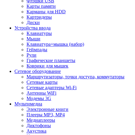
Флэшки USB
Карты памяти
Карманы для HDD
Картридеры
Диски
Устройства ввода
Клавиатуры
Мыши
Клавиатура+мышка (набор)
Геймпады
Рули
Графические планшеты
Коврики для мышек
Сетевое оборудование
Маршрутизаторы, точки доступа, коммутаторы
Сетевые карты
Сетевые адаптеры Wi-Fi
Антенны WiFi
Модемы 3G
Мультимедиа
Электронные книги
Плееры MP3, MP4
Медиаплееры
Диктофоны
Акустика