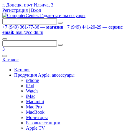
г. Донецк, пр-т Ильича, 3
Регистрация
|
Вход
+7 (949) 361-77-36 —
магазин
+7 (949) 441-20-29 —
сервис
email:
mail@cc-dn.ru
3
Каталог
Каталог
Продукция Apple, аксессуары
iPhone
iPad
Watch
iMac
Mac-mini
Mac Pro
MacBook
Мониторы
Базовые станции
Apple TV