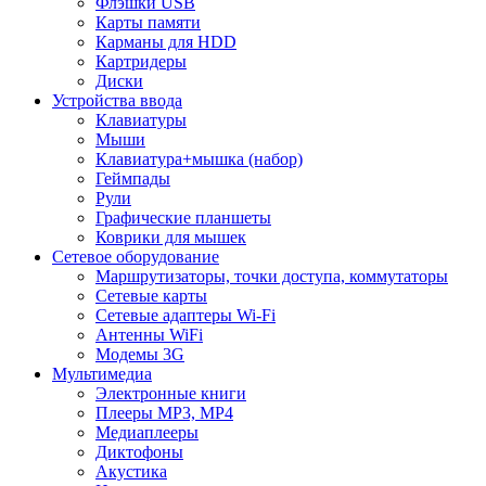
Флэшки USB
Карты памяти
Карманы для HDD
Картридеры
Диски
Устройства ввода
Клавиатуры
Мыши
Клавиатура+мышка (набор)
Геймпады
Рули
Графические планшеты
Коврики для мышек
Сетевое оборудование
Маршрутизаторы, точки доступа, коммутаторы
Сетевые карты
Сетевые адаптеры Wi-Fi
Антенны WiFi
Модемы 3G
Мультимедиа
Электронные книги
Плееры MP3, MP4
Медиаплееры
Диктофоны
Акустика