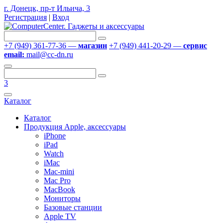
г. Донецк, пр-т Ильича, 3
Регистрация
|
Вход
+7 (949) 361-77-36 —
магазин
+7 (949) 441-20-29 —
сервис
email:
mail@cc-dn.ru
3
Каталог
Каталог
Продукция Apple, аксессуары
iPhone
iPad
Watch
iMac
Mac-mini
Mac Pro
MacBook
Мониторы
Базовые станции
Apple TV