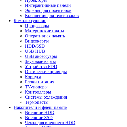
Проекторы
Интерактивные панели
Экраны для проекторов
Крепления для телевизоров
Комплектующие
Процессоры
Материнские платы
Оперативная память
Видеокарты
HDD/SSD
USB HUB
USB аксессуары
Звуковые карты
Устройства FDD
Оптические приводы
Корпуса
Блоки питания
TV-тюнеры
Контроллеры
Системы охлаждения
Термопасты
Накопители и флеш-память
Внешние HDD
Внешние SSD
Чехол для внешнего HDD