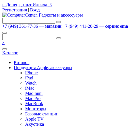
г. Донецк, пр-т Ильича, 3
Регистрация
|
Вход
+7 (949) 361-77-36 —
магазин
+7 (949) 441-20-29 —
сервис
emai
3
Каталог
Каталог
Продукция Apple, аксессуары
iPhone
iPad
Watch
iMac
Mac-mini
Mac Pro
MacBook
Мониторы
Базовые станции
Apple TV
Акустика