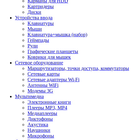
Карманы для HDD
Картридеры
Диски
Устройства ввода
Клавиатуры
Мыши
Клавиатура+мышка (набор)
Геймпады
Рули
Графические планшеты
Коврики для мышек
Сетевое оборудование
Маршрутизаторы, точки доступа, коммутаторы
Сетевые карты
Сетевые адаптеры Wi-Fi
Антенны WiFi
Модемы 3G
Мультимедиа
Электронные книги
Плееры MP3, MP4
Медиаплееры
Диктофоны
Акустика
Наушники
Микрофоны