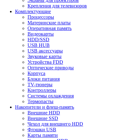
Экраны для проекторов
Крепления для телевизоров
Комплектующие
Процессоры
Материнские платы
Оперативная память
Видеокарты
HDD/SSD
USB HUB
USB аксессуары
Звуковые карты
Устройства FDD
Оптические приводы
Корпуса
Блоки питания
TV-тюнеры
Контроллеры
Системы охлаждения
Термопасты
Накопители и флеш-память
Внешние HDD
Внешние SSD
Чехол для внешнего HDD
Флэшки USB
Карты памяти