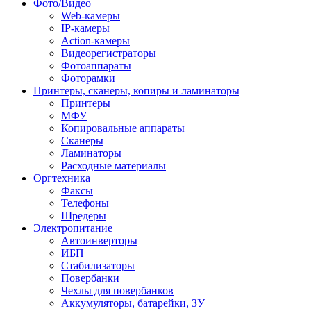
Фото/Видео
Web-камеры
IP-камеры
Action-камеры
Видеорегистраторы
Фотоаппараты
Фоторамки
Принтеры, сканеры, копиры и ламинаторы
Принтеры
МФУ
Копировальные аппараты
Сканеры
Ламинаторы
Расходные материалы
Оргтехника
Факсы
Телефоны
Шредеры
Электропитание
Автоинверторы
ИБП
Стабилизаторы
Повербанки
Чехлы для повербанков
Аккумуляторы, батарейки, ЗУ