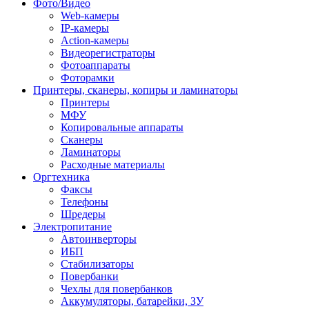
Фото/Видео
Web-камеры
IP-камеры
Action-камеры
Видеорегистраторы
Фотоаппараты
Фоторамки
Принтеры, сканеры, копиры и ламинаторы
Принтеры
МФУ
Копировальные аппараты
Сканеры
Ламинаторы
Расходные материалы
Оргтехника
Факсы
Телефоны
Шредеры
Электропитание
Автоинверторы
ИБП
Стабилизаторы
Повербанки
Чехлы для повербанков
Аккумуляторы, батарейки, ЗУ