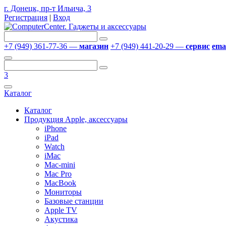
г. Донецк, пр-т Ильича, 3
Регистрация
|
Вход
+7 (949) 361-77-36 —
магазин
+7 (949) 441-20-29 —
сервис
emai
3
Каталог
Каталог
Продукция Apple, аксессуары
iPhone
iPad
Watch
iMac
Mac-mini
Mac Pro
MacBook
Мониторы
Базовые станции
Apple TV
Акустика