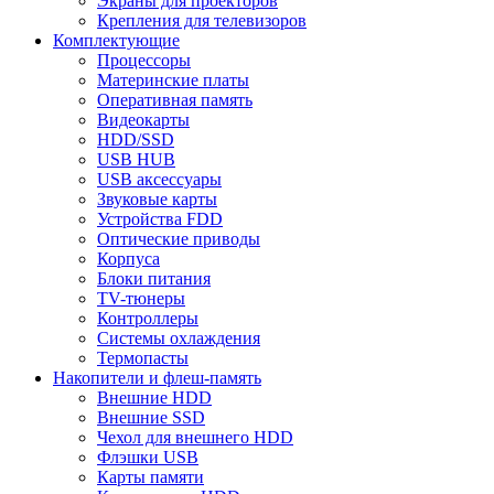
Экраны для проекторов
Крепления для телевизоров
Комплектующие
Процессоры
Материнские платы
Оперативная память
Видеокарты
HDD/SSD
USB HUB
USB аксессуары
Звуковые карты
Устройства FDD
Оптические приводы
Корпуса
Блоки питания
TV-тюнеры
Контроллеры
Системы охлаждения
Термопасты
Накопители и флеш-память
Внешние HDD
Внешние SSD
Чехол для внешнего HDD
Флэшки USB
Карты памяти