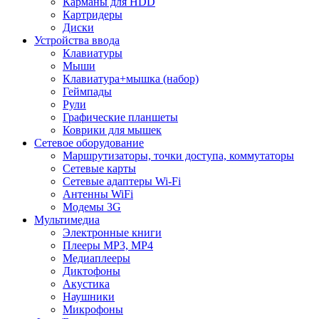
Карманы для HDD
Картридеры
Диски
Устройства ввода
Клавиатуры
Мыши
Клавиатура+мышка (набор)
Геймпады
Рули
Графические планшеты
Коврики для мышек
Сетевое оборудование
Маршрутизаторы, точки доступа, коммутаторы
Сетевые карты
Сетевые адаптеры Wi-Fi
Антенны WiFi
Модемы 3G
Мультимедиа
Электронные книги
Плееры MP3, MP4
Медиаплееры
Диктофоны
Акустика
Наушники
Микрофоны