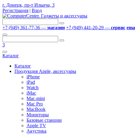
г. Донецк, пр-т Ильича, 3
Регистрация
|
Вход
+7 (949) 361-77-36 —
магазин
+7 (949) 441-20-29 —
сервис
emai
3
Каталог
Каталог
Продукция Apple, аксессуары
iPhone
iPad
Watch
iMac
Mac-mini
Mac Pro
MacBook
Мониторы
Базовые станции
Apple TV
Акустика