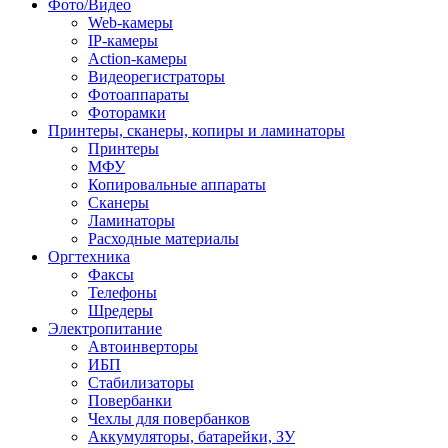
Фото/Видео
Web-камеры
IP-камеры
Action-камеры
Видеорегистраторы
Фотоаппараты
Фоторамки
Принтеры, сканеры, копиры и ламинаторы
Принтеры
МФУ
Копировальные аппараты
Сканеры
Ламинаторы
Расходные материалы
Оргтехника
Факсы
Телефоны
Шредеры
Электропитание
Автоинверторы
ИБП
Стабилизаторы
Повербанки
Чехлы для повербанков
Аккумуляторы, батарейки, ЗУ