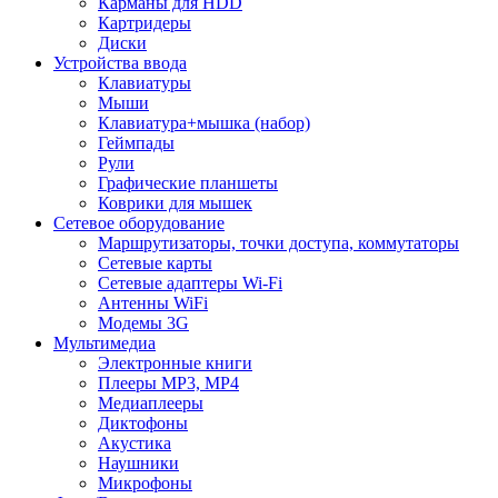
Карманы для HDD
Картридеры
Диски
Устройства ввода
Клавиатуры
Мыши
Клавиатура+мышка (набор)
Геймпады
Рули
Графические планшеты
Коврики для мышек
Сетевое оборудование
Маршрутизаторы, точки доступа, коммутаторы
Сетевые карты
Сетевые адаптеры Wi-Fi
Антенны WiFi
Модемы 3G
Мультимедиа
Электронные книги
Плееры MP3, MP4
Медиаплееры
Диктофоны
Акустика
Наушники
Микрофоны