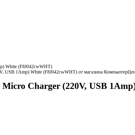
mp) White (F8J042cwWHT)
B Micro Charger (220V, USB 1Am