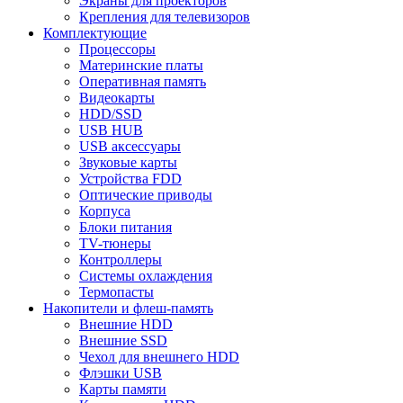
Экраны для проекторов
Крепления для телевизоров
Комплектующие
Процессоры
Материнские платы
Оперативная память
Видеокарты
HDD/SSD
USB HUB
USB аксессуары
Звуковые карты
Устройства FDD
Оптические приводы
Корпуса
Блоки питания
TV-тюнеры
Контроллеры
Системы охлаждения
Термопасты
Накопители и флеш-память
Внешние HDD
Внешние SSD
Чехол для внешнего HDD
Флэшки USB
Карты памяти