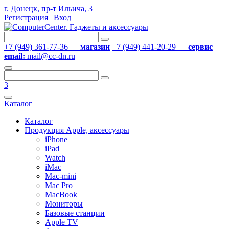
г. Донецк, пр-т Ильича, 3
Регистрация
|
Вход
+7 (949) 361-77-36 —
магазин
+7 (949) 441-20-29 —
сервис
email:
mail@cc-dn.ru
3
Каталог
Каталог
Продукция Apple, аксессуары
iPhone
iPad
Watch
iMac
Mac-mini
Mac Pro
MacBook
Мониторы
Базовые станции
Apple TV