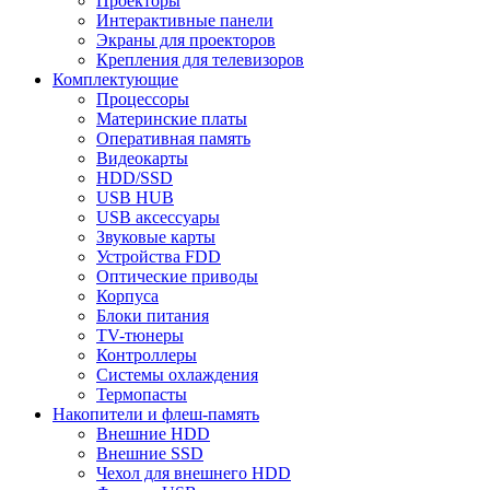
Проекторы
Интерактивные панели
Экраны для проекторов
Крепления для телевизоров
Комплектующие
Процессоры
Материнские платы
Оперативная память
Видеокарты
HDD/SSD
USB HUB
USB аксессуары
Звуковые карты
Устройства FDD
Оптические приводы
Корпуса
Блоки питания
TV-тюнеры
Контроллеры
Системы охлаждения
Термопасты
Накопители и флеш-память
Внешние HDD
Внешние SSD
Чехол для внешнего HDD