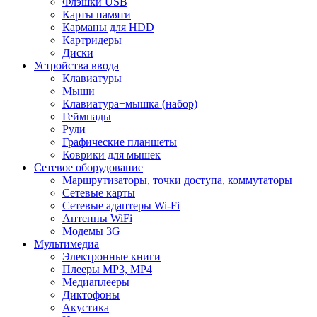
Флэшки USB
Карты памяти
Карманы для HDD
Картридеры
Диски
Устройства ввода
Клавиатуры
Мыши
Клавиатура+мышка (набор)
Геймпады
Рули
Графические планшеты
Коврики для мышек
Сетевое оборудование
Маршрутизаторы, точки доступа, коммутаторы
Сетевые карты
Сетевые адаптеры Wi-Fi
Антенны WiFi
Модемы 3G
Мультимедиа
Электронные книги
Плееры MP3, MP4
Медиаплееры
Диктофоны
Акустика