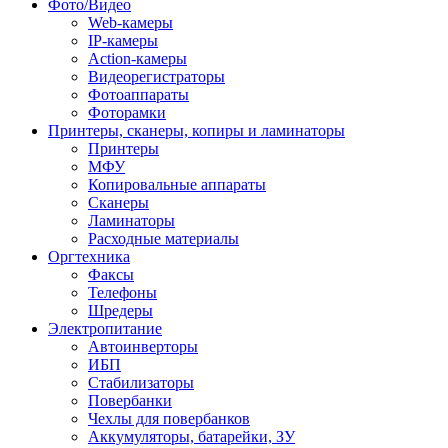
Фото/Видео
Web-камеры
IP-камеры
Action-камеры
Видеорегистраторы
Фотоаппараты
Фоторамки
Принтеры, сканеры, копиры и ламинаторы
Принтеры
МФУ
Копировальные аппараты
Сканеры
Ламинаторы
Расходные материалы
Оргтехника
Факсы
Телефоны
Шредеры
Электропитание
Автоинверторы
ИБП
Стабилизаторы
Повербанки
Чехлы для повербанков
Аккумуляторы, батарейки, ЗУ