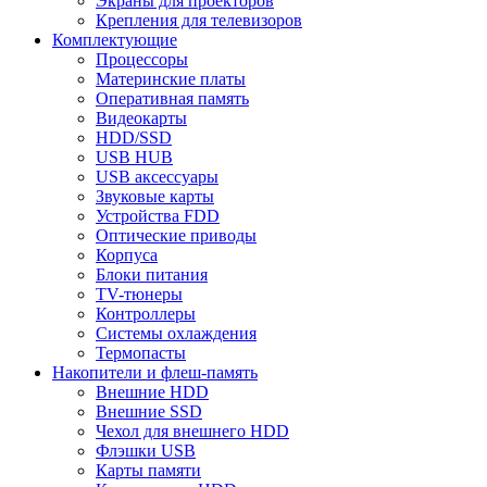
Экраны для проекторов
Крепления для телевизоров
Комплектующие
Процессоры
Материнские платы
Оперативная память
Видеокарты
HDD/SSD
USB HUB
USB аксессуары
Звуковые карты
Устройства FDD
Оптические приводы
Корпуса
Блоки питания
TV-тюнеры
Контроллеры
Системы охлаждения
Термопасты
Накопители и флеш-память
Внешние HDD
Внешние SSD
Чехол для внешнего HDD
Флэшки USB
Карты памяти