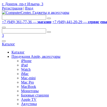
г. Донецк, пр-т Ильича, 3
Регистрация
|
Вход
+7 (949) 361-77-36 —
магазин
+7 (949) 441-20-29 —
сервис
emai
3
Каталог
Каталог
Продукция Apple, аксессуары
iPhone
iPad
Watch
iMac
Mac-mini
Mac Pro
MacBook
Мониторы
Базовые станции
Apple TV
Акустика