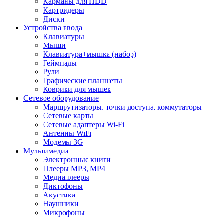
Карманы для HDD
Картридеры
Диски
Устройства ввода
Клавиатуры
Мыши
Клавиатура+мышка (набор)
Геймпады
Рули
Графические планшеты
Коврики для мышек
Сетевое оборудование
Маршрутизаторы, точки доступа, коммутаторы
Сетевые карты
Сетевые адаптеры Wi-Fi
Антенны WiFi
Модемы 3G
Мультимедиа
Электронные книги
Плееры MP3, MP4
Медиаплееры
Диктофоны
Акустика
Наушники
Микрофоны