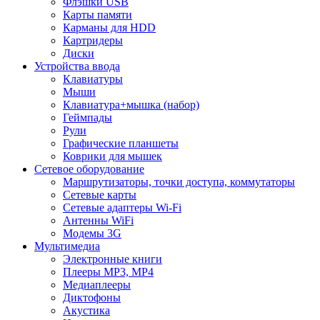
Флэшки USB
Карты памяти
Карманы для HDD
Картридеры
Диски
Устройства ввода
Клавиатуры
Мыши
Клавиатура+мышка (набор)
Геймпады
Рули
Графические планшеты
Коврики для мышек
Сетевое оборудование
Маршрутизаторы, точки доступа, коммутаторы
Сетевые карты
Сетевые адаптеры Wi-Fi
Антенны WiFi
Модемы 3G
Мультимедиа
Электронные книги
Плееры MP3, MP4
Медиаплееры
Диктофоны
Акустика