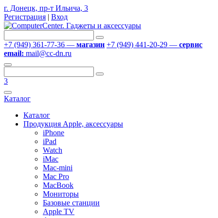
г. Донецк, пр-т Ильича, 3
Регистрация
|
Вход
+7 (949) 361-77-36 —
магазин
+7 (949) 441-20-29 —
сервис
email:
mail@cc-dn.ru
3
Каталог
Каталог
Продукция Apple, аксессуары
iPhone
iPad
Watch
iMac
Mac-mini
Mac Pro
MacBook
Мониторы
Базовые станции
Apple TV