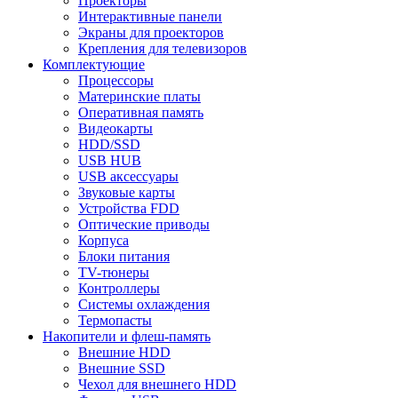
Проекторы
Интерактивные панели
Экраны для проекторов
Крепления для телевизоров
Комплектующие
Процессоры
Материнские платы
Оперативная память
Видеокарты
HDD/SSD
USB HUB
USB аксессуары
Звуковые карты
Устройства FDD
Оптические приводы
Корпуса
Блоки питания
TV-тюнеры
Контроллеры
Системы охлаждения
Термопасты
Накопители и флеш-память
Внешние HDD
Внешние SSD
Чехол для внешнего HDD