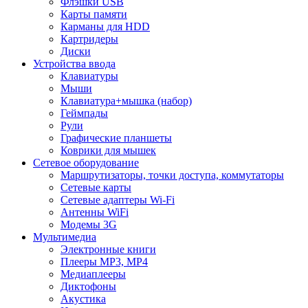
Флэшки USB
Карты памяти
Карманы для HDD
Картридеры
Диски
Устройства ввода
Клавиатуры
Мыши
Клавиатура+мышка (набор)
Геймпады
Рули
Графические планшеты
Коврики для мышек
Сетевое оборудование
Маршрутизаторы, точки доступа, коммутаторы
Сетевые карты
Сетевые адаптеры Wi-Fi
Антенны WiFi
Модемы 3G
Мультимедиа
Электронные книги
Плееры MP3, MP4
Медиаплееры
Диктофоны
Акустика