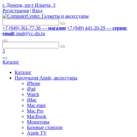
г. Донецк, пр-т Ильича, 3
Регистрация
|
Вход
+7 (949) 361-77-36 —
магазин
+7 (949) 441-20-29 —
сервис
email:
mail@cc-dn.ru
3
Каталог
Каталог
Продукция Apple, аксессуары
iPhone
iPad
Watch
iMac
Mac-mini
Mac Pro
MacBook
Мониторы
Базовые станции
Apple TV