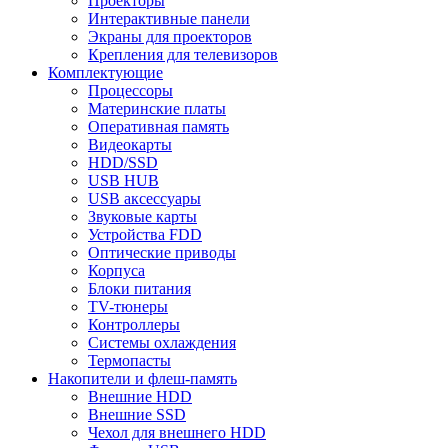
Проекторы
Интерактивные панели
Экраны для проекторов
Крепления для телевизоров
Комплектующие
Процессоры
Материнские платы
Оперативная память
Видеокарты
HDD/SSD
USB HUB
USB аксессуары
Звуковые карты
Устройства FDD
Оптические приводы
Корпуса
Блоки питания
TV-тюнеры
Контроллеры
Системы охлаждения
Термопасты
Накопители и флеш-память
Внешние HDD
Внешние SSD
Чехол для внешнего HDD