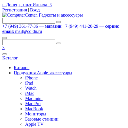
г. Донецк, пр-т Ильича, 3
Регистрация
|
Вход
+7 (949) 361-77-36 —
магазин
+7 (949) 441-20-29 —
сервис
email:
mail@cc-dn.ru
3
Каталог
Каталог
Продукция Apple, аксессуары
iPhone
iPad
Watch
iMac
Mac-mini
Mac Pro
MacBook
Мониторы
Базовые станции
Apple TV