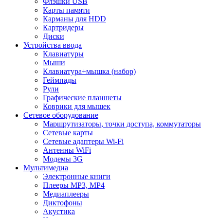
Флэшки USB
Карты памяти
Карманы для HDD
Картридеры
Диски
Устройства ввода
Клавиатуры
Мыши
Клавиатура+мышка (набор)
Геймпады
Рули
Графические планшеты
Коврики для мышек
Сетевое оборудование
Маршрутизаторы, точки доступа, коммутаторы
Сетевые карты
Сетевые адаптеры Wi-Fi
Антенны WiFi
Модемы 3G
Мультимедиа
Электронные книги
Плееры MP3, MP4
Медиаплееры
Диктофоны
Акустика