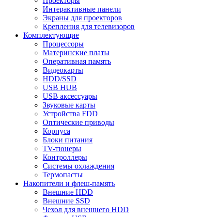
Проекторы
Интерактивные панели
Экраны для проекторов
Крепления для телевизоров
Комплектующие
Процессоры
Материнские платы
Оперативная память
Видеокарты
HDD/SSD
USB HUB
USB аксессуары
Звуковые карты
Устройства FDD
Оптические приводы
Корпуса
Блоки питания
TV-тюнеры
Контроллеры
Системы охлаждения
Термопасты
Накопители и флеш-память
Внешние HDD
Внешние SSD
Чехол для внешнего HDD