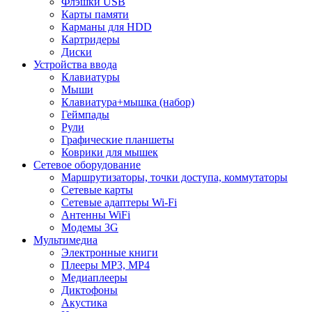
Флэшки USB
Карты памяти
Карманы для HDD
Картридеры
Диски
Устройства ввода
Клавиатуры
Мыши
Клавиатура+мышка (набор)
Геймпады
Рули
Графические планшеты
Коврики для мышек
Сетевое оборудование
Маршрутизаторы, точки доступа, коммутаторы
Сетевые карты
Сетевые адаптеры Wi-Fi
Антенны WiFi
Модемы 3G
Мультимедиа
Электронные книги
Плееры MP3, MP4
Медиаплееры
Диктофоны
Акустика