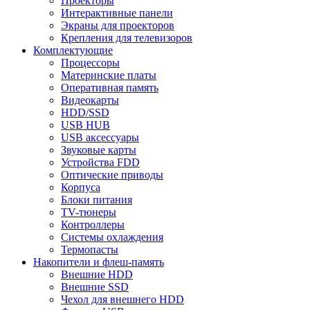
Проекторы
Интерактивные панели
Экраны для проекторов
Крепления для телевизоров
Комплектующие
Процессоры
Материнские платы
Оперативная память
Видеокарты
HDD/SSD
USB HUB
USB аксессуары
Звуковые карты
Устройства FDD
Оптические приводы
Корпуса
Блоки питания
TV-тюнеры
Контроллеры
Системы охлаждения
Термопасты
Накопители и флеш-память
Внешние HDD
Внешние SSD
Чехол для внешнего HDD