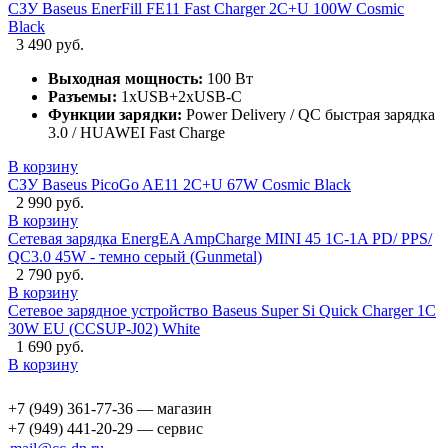
СЗУ Baseus EnerFill FE11 Fast Charger 2C+U 100W Cosmic
Black
3 490 руб.
Выходная мощность:
100 Вт
Разъемы:
1xUSB+2xUSB-C
Функции зарядки:
Power Delivery / QC быстрая зарядка
3.0 / HUAWEI Fast Charge
В корзину
СЗУ Baseus PicoGo AE11 2C+U 67W Cosmic Black
2 990 руб.
В корзину
Сетевая зарядка EnergEA AmpCharge MINI 45 1C-1A PD/ PPS/
QC3.0 45W - темно серый (Gunmetal)
2 790 руб.
В корзину
Сетевое зарядное устройство Baseus Super Si Quick Charger 1C
30W EU (CCSUP-J02) White
1 690 руб.
В корзину
+7 (949) 361-77-36 — магазин
+7 (949) 441-20-29 — сервис