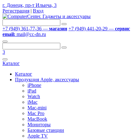
г. Донецк, пр-т Ильича, 3
Регистрация
|
Вход
+7 (949) 361-77-36 —
магазин
+7 (949) 441-20-29 —
сервис
email:
mail@cc-dn.ru
3
Каталог
Каталог
Продукция Apple, аксессуары
iPhone
iPad
Watch
iMac
Mac-mini
Mac Pro
MacBook
Мониторы
Базовые станции
Apple TV