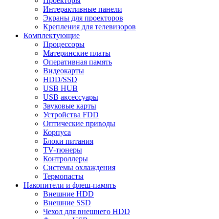
Проекторы
Интерактивные панели
Экраны для проекторов
Крепления для телевизоров
Комплектующие
Процессоры
Материнские платы
Оперативная память
Видеокарты
HDD/SSD
USB HUB
USB аксессуары
Звуковые карты
Устройства FDD
Оптические приводы
Корпуса
Блоки питания
TV-тюнеры
Контроллеры
Системы охлаждения
Термопасты
Накопители и флеш-память
Внешние HDD
Внешние SSD
Чехол для внешнего HDD