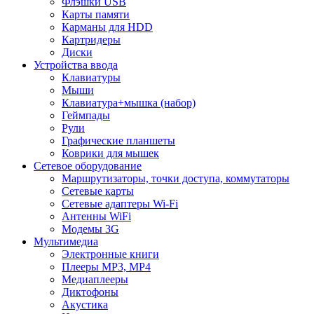
Флэшки USB
Карты памяти
Карманы для HDD
Картридеры
Диски
Устройства ввода
Клавиатуры
Мыши
Клавиатура+мышка (набор)
Геймпады
Рули
Графические планшеты
Коврики для мышек
Сетевое оборудование
Маршрутизаторы, точки доступа, коммутаторы
Сетевые карты
Сетевые адаптеры Wi-Fi
Антенны WiFi
Модемы 3G
Мультимедиа
Электронные книги
Плееры MP3, MP4
Медиаплееры
Диктофоны
Акустика