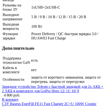
Разъемы на
1xUSB+2xUSB-C
блоке ЗУ
Выходное
5 В / 9 В / 10 В / 12 В / 15 В / 20 В
напряжение
Выходная
100 Вт
мощность
Функции
Power Delivery / QC быстрая зарядка 3.0 /
зарядки
HUAWEI Fast Charge
Дополнительно
Поддержка
есть
технологии GaN
Кабель в
нет
комплекте
защита от короткого замыкания, защита от
Особенности
перегрева, защита от перегрузки
Зарядное устройство Telesin с быстрой зарядкой для 2х АКБ +
2 АКБ в комплекте для GoPro Hero 12/ 11/ 10/ 9
4 800 руб.
В корзину
СЗУ Baseus EnerFill FE11 Fast Charger 2C+U 100W Cosmic