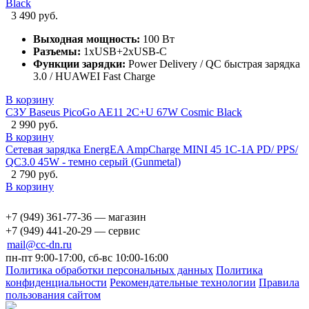
Black
3 490 руб.
Выходная мощность:
100 Вт
Разъемы:
1xUSB+2xUSB-C
Функции зарядки:
Power Delivery / QC быстрая зарядка
3.0 / HUAWEI Fast Charge
В корзину
СЗУ Baseus PicoGo AE11 2C+U 67W Cosmic Black
2 990 руб.
В корзину
Сетевая зарядка EnergEA AmpCharge MINI 45 1C-1A PD/ PPS/
QC3.0 45W - темно серый (Gunmetal)
2 790 руб.
В корзину
+7 (949) 361-77-36 — магазин
+7 (949) 441-20-29 — сервис
mail@cc-dn.ru
пн-пт 9:00-17:00, сб-вс 10:00-16:00
Политика обработки персональных данных
Политика
конфиденциальности
Рекомендательные технологии
Правила
пользования сайтом