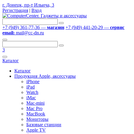
г. Донецк, пр-т Ильича, 3
Регистрация
|
Вход
+7 (949) 361-77-36 —
магазин
+7 (949) 441-20-29 —
сервис
email:
mail@cc-dn.ru
3
Каталог
Каталог
Продукция Apple, аксессуары
iPhone
iPad
Watch
iMac
Mac-mini
Mac Pro
MacBook
Мониторы
Базовые станции
Apple TV