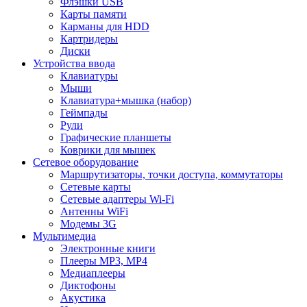
Флэшки USB
Карты памяти
Карманы для HDD
Картридеры
Диски
Устройства ввода
Клавиатуры
Мыши
Клавиатура+мышка (набор)
Геймпады
Рули
Графические планшеты
Коврики для мышек
Сетевое оборудование
Маршрутизаторы, точки доступа, коммутаторы
Сетевые карты
Сетевые адаптеры Wi-Fi
Антенны WiFi
Модемы 3G
Мультимедиа
Электронные книги
Плееры MP3, MP4
Медиаплееры
Диктофоны
Акустика