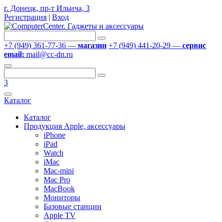
г. Донецк, пр-т Ильича, 3
Регистрация
|
Вход
+7 (949) 361-77-36 —
магазин
+7 (949) 441-20-29 —
сервис
email:
mail@cc-dn.ru
3
Каталог
Каталог
Продукция Apple, аксессуары
iPhone
iPad
Watch
iMac
Mac-mini
Mac Pro
MacBook
Мониторы
Базовые станции
Apple TV