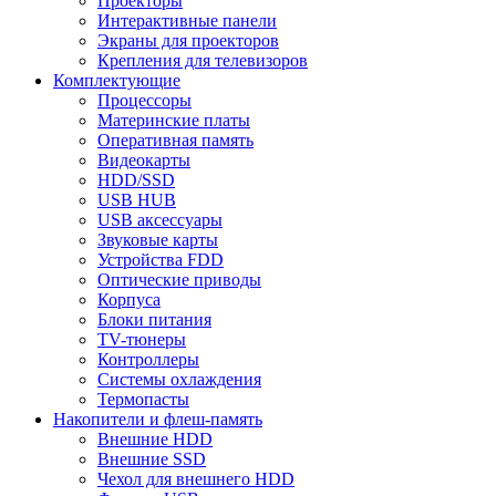
Проекторы
Интерактивные панели
Экраны для проекторов
Крепления для телевизоров
Комплектующие
Процессоры
Материнские платы
Оперативная память
Видеокарты
HDD/SSD
USB HUB
USB аксессуары
Звуковые карты
Устройства FDD
Оптические приводы
Корпуса
Блоки питания
TV-тюнеры
Контроллеры
Системы охлаждения
Термопасты
Накопители и флеш-память
Внешние HDD
Внешние SSD
Чехол для внешнего HDD