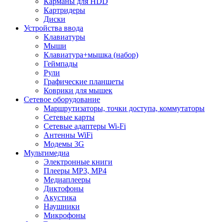
Карманы для HDD
Картридеры
Диски
Устройства ввода
Клавиатуры
Мыши
Клавиатура+мышка (набор)
Геймпады
Рули
Графические планшеты
Коврики для мышек
Сетевое оборудование
Маршрутизаторы, точки доступа, коммутаторы
Сетевые карты
Сетевые адаптеры Wi-Fi
Антенны WiFi
Модемы 3G
Мультимедиа
Электронные книги
Плееры MP3, MP4
Медиаплееры
Диктофоны
Акустика
Наушники
Микрофоны