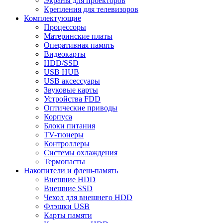
Экраны для проекторов
Крепления для телевизоров
Комплектующие
Процессоры
Материнские платы
Оперативная память
Видеокарты
HDD/SSD
USB HUB
USB аксессуары
Звуковые карты
Устройства FDD
Оптические приводы
Корпуса
Блоки питания
TV-тюнеры
Контроллеры
Системы охлаждения
Термопасты
Накопители и флеш-память
Внешние HDD
Внешние SSD
Чехол для внешнего HDD
Флэшки USB
Карты памяти