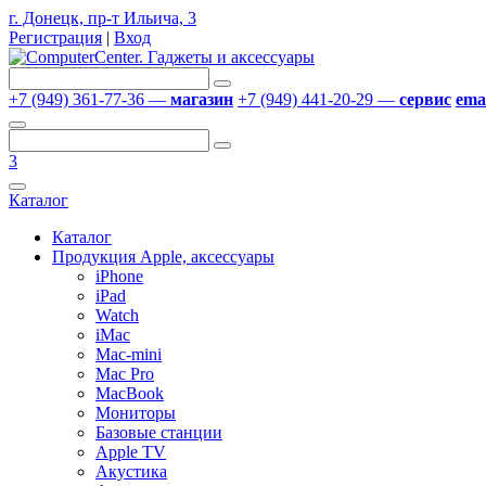
г. Донецк, пр-т Ильича, 3
Регистрация
|
Вход
+7 (949) 361-77-36 —
магазин
+7 (949) 441-20-29 —
сервис
emai
3
Каталог
Каталог
Продукция Apple, аксессуары
iPhone
iPad
Watch
iMac
Mac-mini
Mac Pro
MacBook
Мониторы
Базовые станции
Apple TV
Акустика