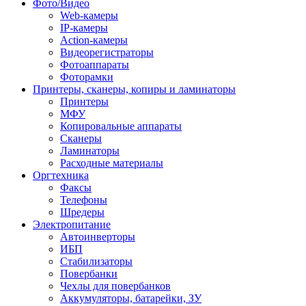
Фото/Видео
Web-камеры
IP-камеры
Action-камеры
Видеорегистраторы
Фотоаппараты
Фоторамки
Принтеры, сканеры, копиры и ламинаторы
Принтеры
МФУ
Копировальные аппараты
Сканеры
Ламинаторы
Расходные материалы
Оргтехника
Факсы
Телефоны
Шредеры
Электропитание
Автоинверторы
ИБП
Стабилизаторы
Повербанки
Чехлы для повербанков
Аккумуляторы, батарейки, ЗУ