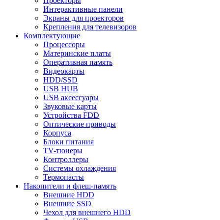
Проекторы
Интерактивные панели
Экраны для проекторов
Крепления для телевизоров
Комплектующие
Процессоры
Материнские платы
Оперативная память
Видеокарты
HDD/SSD
USB HUB
USB аксессуары
Звуковые карты
Устройства FDD
Оптические приводы
Корпуса
Блоки питания
TV-тюнеры
Контроллеры
Системы охлаждения
Термопасты
Накопители и флеш-память
Внешние HDD
Внешние SSD
Чехол для внешнего HDD