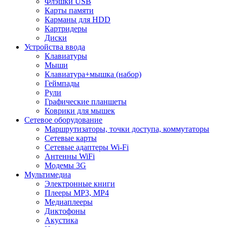
Флэшки USB
Карты памяти
Карманы для HDD
Картридеры
Диски
Устройства ввода
Клавиатуры
Мыши
Клавиатура+мышка (набор)
Геймпады
Рули
Графические планшеты
Коврики для мышек
Сетевое оборудование
Маршрутизаторы, точки доступа, коммутаторы
Сетевые карты
Сетевые адаптеры Wi-Fi
Антенны WiFi
Модемы 3G
Мультимедиа
Электронные книги
Плееры MP3, MP4
Медиаплееры
Диктофоны
Акустика