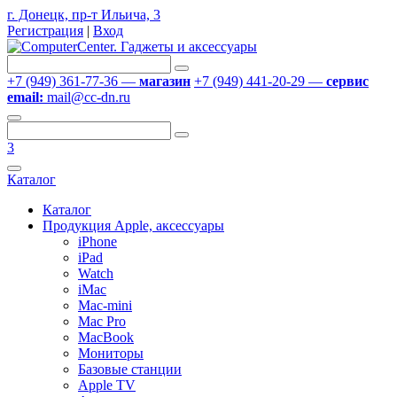
г. Донецк, пр-т Ильича, 3
Регистрация
|
Вход
+7 (949) 361-77-36 —
магазин
+7 (949) 441-20-29 —
сервис
email:
mail@cc-dn.ru
3
Каталог
Каталог
Продукция Apple, аксессуары
iPhone
iPad
Watch
iMac
Mac-mini
Mac Pro
MacBook
Мониторы
Базовые станции
Apple TV