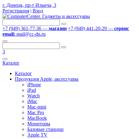
г. Донецк, пр-т Ильича, 3
Регистрация
|
Вход
+7 (949) 361-77-36 —
магазин
+7 (949) 441-20-29 —
сервис
email:
mail@cc-dn.ru
3
Каталог
Каталог
Продукция Apple, аксессуары
iPhone
iPad
Watch
iMac
Mac-mini
Mac Pro
MacBook
Мониторы
Базовые станции
Apple TV