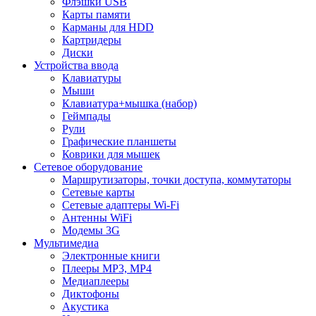
Флэшки USB
Карты памяти
Карманы для HDD
Картридеры
Диски
Устройства ввода
Клавиатуры
Мыши
Клавиатура+мышка (набор)
Геймпады
Рули
Графические планшеты
Коврики для мышек
Сетевое оборудование
Маршрутизаторы, точки доступа, коммутаторы
Сетевые карты
Сетевые адаптеры Wi-Fi
Антенны WiFi
Модемы 3G
Мультимедиа
Электронные книги
Плееры MP3, MP4
Медиаплееры
Диктофоны
Акустика