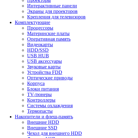
Проекторы
Интерактивные панели
Экраны для проекторов
Крепления для телевизоров
Комплектующие
Процессоры
Материнские платы
Оперативная память
Видеокарты
HDD/SSD
USB HUB
USB аксессуары
Звуковые карты
Устройства FDD
Оптические приводы
Корпуса
Блоки питания
TV-тюнеры
Контроллеры
Системы охлаждения
Термопасты
Накопители и флеш-память
Внешние HDD
Внешние SSD
Чехол для внешнего HDD