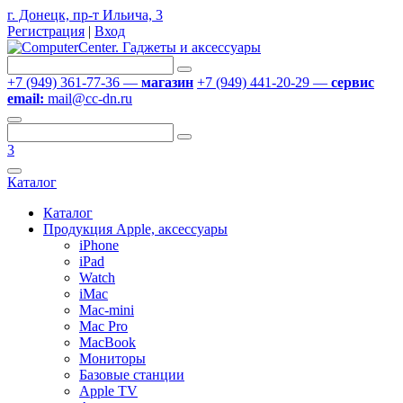
г. Донецк, пр-т Ильича, 3
Регистрация
|
Вход
+7 (949) 361-77-36 —
магазин
+7 (949) 441-20-29 —
сервис
email:
mail@cc-dn.ru
3
Каталог
Каталог
Продукция Apple, аксессуары
iPhone
iPad
Watch
iMac
Mac-mini
Mac Pro
MacBook
Мониторы
Базовые станции
Apple TV