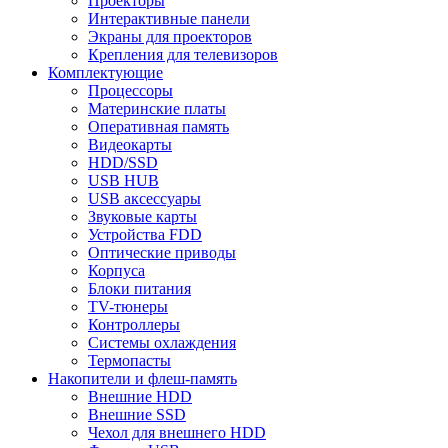
Проекторы
Интерактивные панели
Экраны для проекторов
Крепления для телевизоров
Комплектующие
Процессоры
Материнские платы
Оперативная память
Видеокарты
HDD/SSD
USB HUB
USB аксессуары
Звуковые карты
Устройства FDD
Оптические приводы
Корпуса
Блоки питания
TV-тюнеры
Контроллеры
Системы охлаждения
Термопасты
Накопители и флеш-память
Внешние HDD
Внешние SSD
Чехол для внешнего HDD