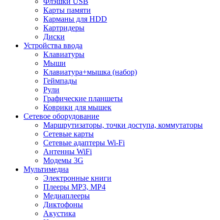
Флэшки USB
Карты памяти
Карманы для HDD
Картридеры
Диски
Устройства ввода
Клавиатуры
Мыши
Клавиатура+мышка (набор)
Геймпады
Рули
Графические планшеты
Коврики для мышек
Сетевое оборудование
Маршрутизаторы, точки доступа, коммутаторы
Сетевые карты
Сетевые адаптеры Wi-Fi
Антенны WiFi
Модемы 3G
Мультимедиа
Электронные книги
Плееры MP3, MP4
Медиаплееры
Диктофоны
Акустика