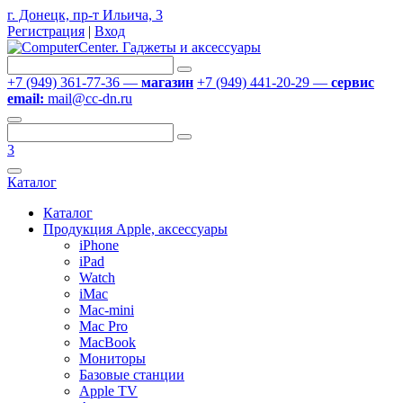
г. Донецк, пр-т Ильича, 3
Регистрация
|
Вход
+7 (949) 361-77-36 —
магазин
+7 (949) 441-20-29 —
сервис
email:
mail@cc-dn.ru
3
Каталог
Каталог
Продукция Apple, аксессуары
iPhone
iPad
Watch
iMac
Mac-mini
Mac Pro
MacBook
Мониторы
Базовые станции
Apple TV