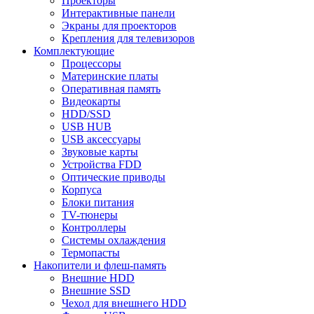
Проекторы
Интерактивные панели
Экраны для проекторов
Крепления для телевизоров
Комплектующие
Процессоры
Материнские платы
Оперативная память
Видеокарты
HDD/SSD
USB HUB
USB аксессуары
Звуковые карты
Устройства FDD
Оптические приводы
Корпуса
Блоки питания
TV-тюнеры
Контроллеры
Системы охлаждения
Термопасты
Накопители и флеш-память
Внешние HDD
Внешние SSD
Чехол для внешнего HDD