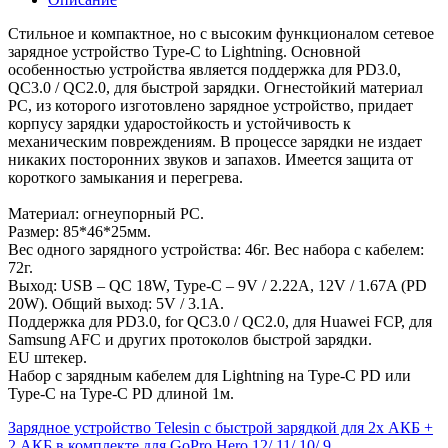
Стильное и компактное, но с высоким функционалом сетевое
зарядное устройство Type-C to Lightning. Основной
особенностью устройства является поддержка для PD3.0,
QC3.0 / QC2.0, для быстрой зарядки. Огнестойкий материал
PC, из которого изготовлено зарядное устройство, придает
корпусу зарядки ударостойкость и устойчивость к
механическим повреждениям. В процессе зарядки не издает
никаких посторонних звуков и запахов. Имеется защита от
короткого замыкания и перегрева.
Материал: огнеупорный PC.
Размер: 85*46*25мм.
Вес одного зарядного устройства: 46г. Вес набора с кабелем:
72г.
Выход: USB – QC 18W, Type-C – 9V / 2.22A, 12V / 1.67A (PD
20W). Общий выход: 5V / 3.1A.
Поддержка для PD3.0, for QC3.0 / QC2.0, для Huawei FCP, для
Samsung AFC и других протоколов быстрой зарядки.
EU штекер.
Набор с зарядным кабелем для Lightning на Type-C PD или
Type-C на Type-C PD длиной 1м.
Зарядное устройство Telesin с быстрой зарядкой для 2х АКБ +
2 АКБ в комплекте для GoPro Hero 12/ 11/ 10/ 9