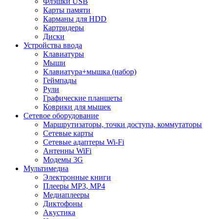
Флэшки USB
Карты памяти
Карманы для HDD
Картридеры
Диски
Устройства ввода
Клавиатуры
Мыши
Клавиатура+мышка (набор)
Геймпады
Рули
Графические планшеты
Коврики для мышек
Сетевое оборудование
Маршрутизаторы, точки доступа, коммутаторы
Сетевые карты
Сетевые адаптеры Wi-Fi
Антенны WiFi
Модемы 3G
Мультимедиа
Электронные книги
Плееры MP3, MP4
Медиаплееры
Диктофоны
Акустика