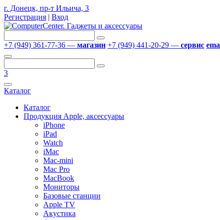
г. Донецк, пр-т Ильича, 3
Регистрация
|
Вход
+7 (949) 361-77-36 —
магазин
+7 (949) 441-20-29 —
сервис
emai
3
Каталог
Каталог
Продукция Apple, аксессуары
iPhone
iPad
Watch
iMac
Mac-mini
Mac Pro
MacBook
Мониторы
Базовые станции
Apple TV
Акустика