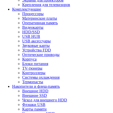
Экраны для проекторов
Крепления для телевизоров
Комплектующие
Процессоры
Материнские платы
Оперативная память
Видеокарты
HDD/SSD
USB HUB
USB аксессуары
Звуковые карты
Устройства FDD
Оптические приводы
Корпуса
Блоки питания
TV-тюнеры
Контроллеры
Системы охлаждения
Термопасты
Накопители и флеш-память
Внешние HDD
Внешние SSD
Чехол для внешнего HDD
Флэшки USB
Карты памяти