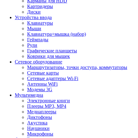
Карманы для HDD
Картридеры
Диски
Устройства ввода
Клавиатуры
Мыши
Клавиатура+мышка (набор)
Геймпады
Рули
Графические планшеты
Коврики для мышек
Сетевое оборудование
Маршрутизаторы, точки доступа, коммутаторы
Сетевые карты
Сетевые адаптеры Wi-Fi
Антенны WiFi
Модемы 3G
Мультимедиа
Электронные книги
Плееры MP3, MP4
Медиаплееры
Диктофоны
Акустика
Наушники
Микрофоны