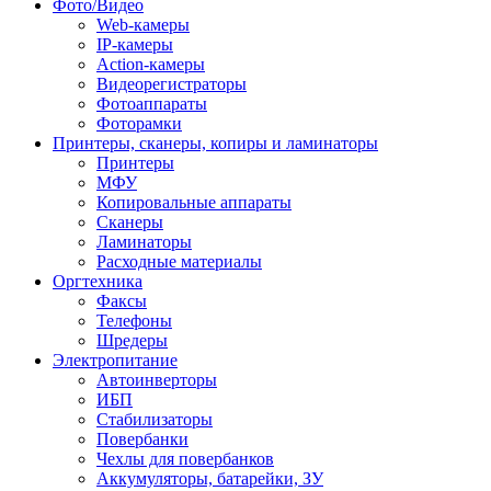
Фото/Видео
Web-камеры
IP-камеры
Action-камеры
Видеорегистраторы
Фотоаппараты
Фоторамки
Принтеры, сканеры, копиры и ламинаторы
Принтеры
МФУ
Копировальные аппараты
Сканеры
Ламинаторы
Расходные материалы
Оргтехника
Факсы
Телефоны
Шредеры
Электропитание
Автоинверторы
ИБП
Стабилизаторы
Повербанки
Чехлы для повербанков
Аккумуляторы, батарейки, ЗУ