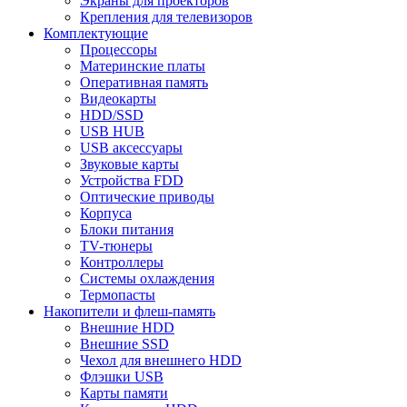
Экраны для проекторов
Крепления для телевизоров
Комплектующие
Процессоры
Материнские платы
Оперативная память
Видеокарты
HDD/SSD
USB HUB
USB аксессуары
Звуковые карты
Устройства FDD
Оптические приводы
Корпуса
Блоки питания
TV-тюнеры
Контроллеры
Системы охлаждения
Термопасты
Накопители и флеш-память
Внешние HDD
Внешние SSD
Чехол для внешнего HDD
Флэшки USB
Карты памяти