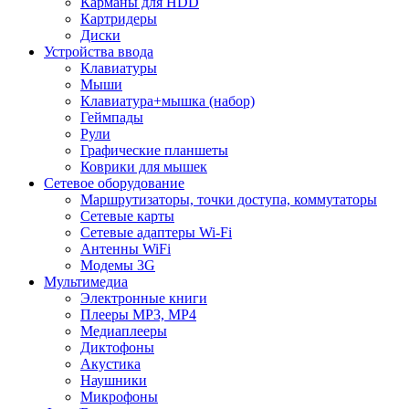
Карманы для HDD
Картридеры
Диски
Устройства ввода
Клавиатуры
Мыши
Клавиатура+мышка (набор)
Геймпады
Рули
Графические планшеты
Коврики для мышек
Сетевое оборудование
Маршрутизаторы, точки доступа, коммутаторы
Сетевые карты
Сетевые адаптеры Wi-Fi
Антенны WiFi
Модемы 3G
Мультимедиа
Электронные книги
Плееры MP3, MP4
Медиаплееры
Диктофоны
Акустика
Наушники
Микрофоны