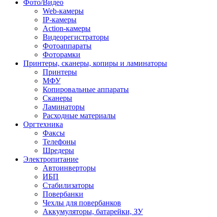
Фото/Видео
Web-камеры
IP-камеры
Action-камеры
Видеорегистраторы
Фотоаппараты
Фоторамки
Принтеры, сканеры, копиры и ламинаторы
Принтеры
МФУ
Копировальные аппараты
Сканеры
Ламинаторы
Расходные материалы
Оргтехника
Факсы
Телефоны
Шредеры
Электропитание
Автоинверторы
ИБП
Стабилизаторы
Повербанки
Чехлы для повербанков
Аккумуляторы, батарейки, ЗУ