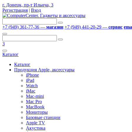
г. Донецк, пр-т Ильича, 3
Регистрация
|
Вход
+7 (949) 361-77-36 —
магазин
+7 (949) 441-20-29 —
сервис
emai
3
Каталог
Каталог
Продукция Apple, аксессуары
iPhone
iPad
Watch
iMac
Mac-mini
Mac Pro
MacBook
Мониторы
Базовые станции
Apple TV
Акустика