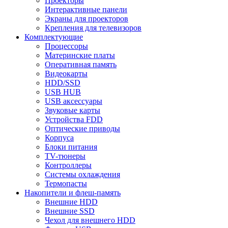
Проекторы
Интерактивные панели
Экраны для проекторов
Крепления для телевизоров
Комплектующие
Процессоры
Материнские платы
Оперативная память
Видеокарты
HDD/SSD
USB HUB
USB аксессуары
Звуковые карты
Устройства FDD
Оптические приводы
Корпуса
Блоки питания
TV-тюнеры
Контроллеры
Системы охлаждения
Термопасты
Накопители и флеш-память
Внешние HDD
Внешние SSD
Чехол для внешнего HDD