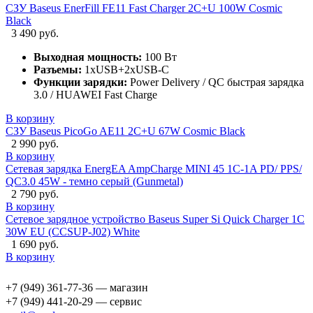
СЗУ Baseus EnerFill FE11 Fast Charger 2C+U 100W Cosmic
Black
3 490 руб.
Выходная мощность:
100 Вт
Разъемы:
1xUSB+2xUSB-C
Функции зарядки:
Power Delivery / QC быстрая зарядка
3.0 / HUAWEI Fast Charge
В корзину
СЗУ Baseus PicoGo AE11 2C+U 67W Cosmic Black
2 990 руб.
В корзину
Сетевая зарядка EnergEA AmpCharge MINI 45 1C-1A PD/ PPS/
QC3.0 45W - темно серый (Gunmetal)
2 790 руб.
В корзину
Сетевое зарядное устройство Baseus Super Si Quick Charger 1C
30W EU (CCSUP-J02) White
1 690 руб.
В корзину
+7 (949) 361-77-36 — магазин
+7 (949) 441-20-29 — сервис