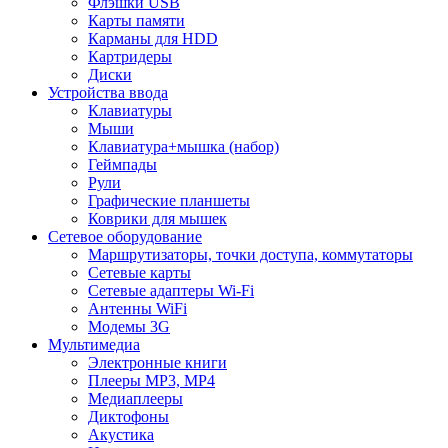
Флэшки USB
Карты памяти
Карманы для HDD
Картридеры
Диски
Устройства ввода
Клавиатуры
Мыши
Клавиатура+мышка (набор)
Геймпады
Рули
Графические планшеты
Коврики для мышек
Сетевое оборудование
Маршрутизаторы, точки доступа, коммутаторы
Сетевые карты
Сетевые адаптеры Wi-Fi
Антенны WiFi
Модемы 3G
Мультимедиа
Электронные книги
Плееры MP3, MP4
Медиаплееры
Диктофоны
Акустика