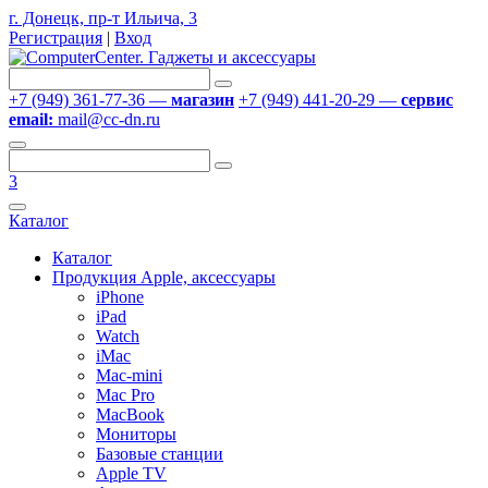
г. Донецк, пр-т Ильича, 3
Регистрация
|
Вход
+7 (949) 361-77-36 —
магазин
+7 (949) 441-20-29 —
сервис
email:
mail@cc-dn.ru
3
Каталог
Каталог
Продукция Apple, аксессуары
iPhone
iPad
Watch
iMac
Mac-mini
Mac Pro
MacBook
Мониторы
Базовые станции
Apple TV