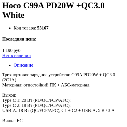
Hoco C99A PD20W +QC3.0
White
Код товара:
53167
Последняя цена:
1 190 руб.
Нет в наличии
Описание
Трехпортовое зарядное устройство C99A PD20W + QC3.0
(2C1A)
Материал: огнестойкий ПК + АБС-материал.
Выход:
Type-C 1: 20 Вт (PD/QC/FCP/AFC);
Type-C 2: 18 Вт (PD/QC/FCP/AFC);
USB-A: 18 Вт (QC/FCP/AFC); С1 + С2 + USB-A: 5 В / 3 А
Вилка: ЕС