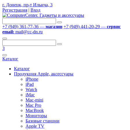
г. Донецк, пр-т Ильича, 3
Регистрация
|
Вход
+7 (949) 361-77-36 —
магазин
+7 (949) 441-20-29 —
сервис
email:
mail@cc-dn.ru
3
Каталог
Каталог
Продукция Apple, аксессуары
iPhone
iPad
Watch
iMac
Mac-mini
Mac Pro
MacBook
Мониторы
Базовые станции
Apple TV