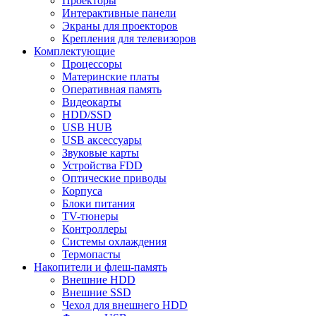
Проекторы
Интерактивные панели
Экраны для проекторов
Крепления для телевизоров
Комплектующие
Процессоры
Материнские платы
Оперативная память
Видеокарты
HDD/SSD
USB HUB
USB аксессуары
Звуковые карты
Устройства FDD
Оптические приводы
Корпуса
Блоки питания
TV-тюнеры
Контроллеры
Системы охлаждения
Термопасты
Накопители и флеш-память
Внешние HDD
Внешние SSD
Чехол для внешнего HDD