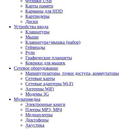
Флэшки USB
Карты памяти
Карманы для HDD
Картридеры
Диски
Устройства ввода
Клавиатуры
Мыши
Клавиатура+мышка (набор)
Геймпады
Рули
Графические планшеты
Коврики для мышек
Сетевое оборудование
Маршрутизаторы, точки доступа, коммутаторы
Сетевые карты
Сетевые адаптеры Wi-Fi
Антенны WiFi
Модемы 3G
Мультимедиа
Электронные книги
Плееры MP3, MP4
Медиаплееры
Диктофоны
Акустика