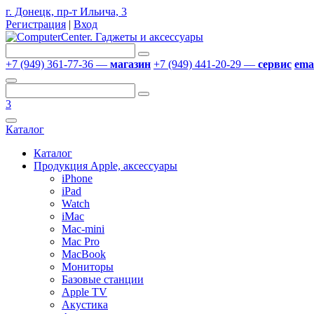
г. Донецк, пр-т Ильича, 3
Регистрация
|
Вход
+7 (949) 361-77-36 —
магазин
+7 (949) 441-20-29 —
сервис
emai
3
Каталог
Каталог
Продукция Apple, аксессуары
iPhone
iPad
Watch
iMac
Mac-mini
Mac Pro
MacBook
Мониторы
Базовые станции
Apple TV
Акустика