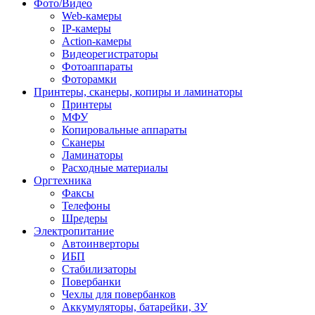
Фото/Видео
Web-камеры
IP-камеры
Action-камеры
Видеорегистраторы
Фотоаппараты
Фоторамки
Принтеры, сканеры, копиры и ламинаторы
Принтеры
МФУ
Копировальные аппараты
Сканеры
Ламинаторы
Расходные материалы
Оргтехника
Факсы
Телефоны
Шредеры
Электропитание
Автоинверторы
ИБП
Стабилизаторы
Повербанки
Чехлы для повербанков
Аккумуляторы, батарейки, ЗУ