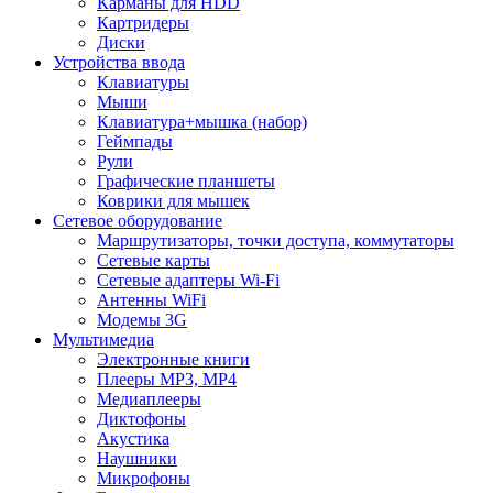
Карманы для HDD
Картридеры
Диски
Устройства ввода
Клавиатуры
Мыши
Клавиатура+мышка (набор)
Геймпады
Рули
Графические планшеты
Коврики для мышек
Сетевое оборудование
Маршрутизаторы, точки доступа, коммутаторы
Сетевые карты
Сетевые адаптеры Wi-Fi
Антенны WiFi
Модемы 3G
Мультимедиа
Электронные книги
Плееры MP3, MP4
Медиаплееры
Диктофоны
Акустика
Наушники
Микрофоны