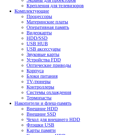
Экраны для проекторов
Крепления для телевизоров
Комплектующие
Процессоры
Материнские платы
Оперативная память
Видеокарты
HDD/SSD
USB HUB
USB аксессуары
Звуковые карты
Устройства FDD
Оптические приводы
Корпуса
Блоки питания
TV-тюнеры
Контроллеры
Системы охлаждения
Термопасты
Накопители и флеш-память
Внешние HDD
Внешние SSD
Чехол для внешнего HDD
Флэшки USB
Карты памяти