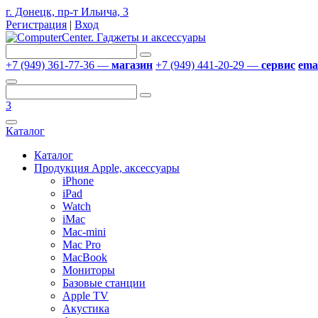
г. Донецк, пр-т Ильича, 3
Регистрация
|
Вход
+7 (949) 361-77-36 —
магазин
+7 (949) 441-20-29 —
сервис
emai
3
Каталог
Каталог
Продукция Apple, аксессуары
iPhone
iPad
Watch
iMac
Mac-mini
Mac Pro
MacBook
Мониторы
Базовые станции
Apple TV
Акустика