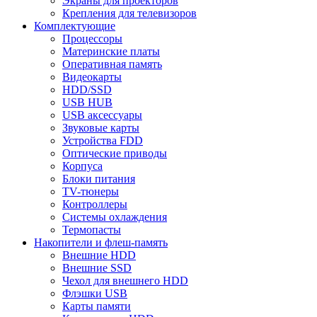
Экраны для проекторов
Крепления для телевизоров
Комплектующие
Процессоры
Материнские платы
Оперативная память
Видеокарты
HDD/SSD
USB HUB
USB аксессуары
Звуковые карты
Устройства FDD
Оптические приводы
Корпуса
Блоки питания
TV-тюнеры
Контроллеры
Системы охлаждения
Термопасты
Накопители и флеш-память
Внешние HDD
Внешние SSD
Чехол для внешнего HDD
Флэшки USB
Карты памяти