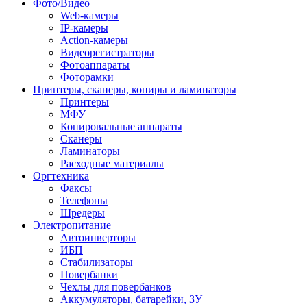
Фото/Видео
Web-камеры
IP-камеры
Action-камеры
Видеорегистраторы
Фотоаппараты
Фоторамки
Принтеры, сканеры, копиры и ламинаторы
Принтеры
МФУ
Копировальные аппараты
Сканеры
Ламинаторы
Расходные материалы
Оргтехника
Факсы
Телефоны
Шредеры
Электропитание
Автоинверторы
ИБП
Стабилизаторы
Повербанки
Чехлы для повербанков
Аккумуляторы, батарейки, ЗУ