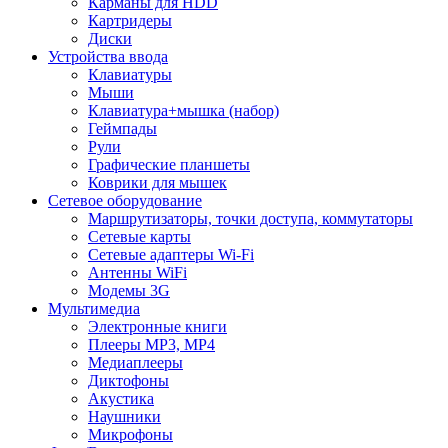
Карманы для HDD
Картридеры
Диски
Устройства ввода
Клавиатуры
Мыши
Клавиатура+мышка (набор)
Геймпады
Рули
Графические планшеты
Коврики для мышек
Сетевое оборудование
Маршрутизаторы, точки доступа, коммутаторы
Сетевые карты
Сетевые адаптеры Wi-Fi
Антенны WiFi
Модемы 3G
Мультимедиа
Электронные книги
Плееры MP3, MP4
Медиаплееры
Диктофоны
Акустика
Наушники
Микрофоны