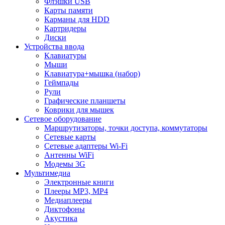
Флэшки USB
Карты памяти
Карманы для HDD
Картридеры
Диски
Устройства ввода
Клавиатуры
Мыши
Клавиатура+мышка (набор)
Геймпады
Рули
Графические планшеты
Коврики для мышек
Сетевое оборудование
Маршрутизаторы, точки доступа, коммутаторы
Сетевые карты
Сетевые адаптеры Wi-Fi
Антенны WiFi
Модемы 3G
Мультимедиа
Электронные книги
Плееры MP3, MP4
Медиаплееры
Диктофоны
Акустика