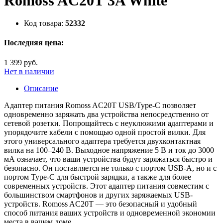
Romoss AC20T 3A White
Код товара:
52332
Последняя цена:
1 399 руб.
Нет в наличии
Описание
Адаптер питания Romoss AC20T USB/Type-C позволяет
одновременно заряжать два устройства непосредственно от
сетевой розетки. Попрощайтесь с неуклюжими адаптерами и
упорядочите кабели с помощью одной простой вилки. Для
этого универсального адаптера требуется двухконтактная
вилка на 100–240 В. Выходное напряжение 5 В и ток до 3000
мА означает, что ваши устройства будут заряжаться быстро и
безопасно. Он поставляется не только с портом USB-A, но и с
портом Type-C для быстрой зарядки, а также для более
современных устройств. Этот адаптер питания совместим с
большинством смартфонов и других заряжаемых USB-
устройств. Romoss AC20T — это безопасный и удобный
способ питания ваших устройств и одновременной экономии
места в вашем доме.