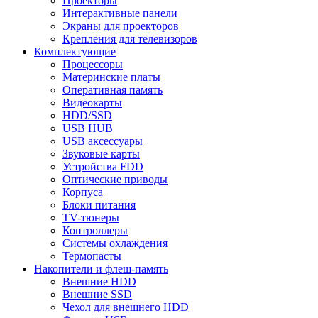
Проекторы
Интерактивные панели
Экраны для проекторов
Крепления для телевизоров
Комплектующие
Процессоры
Материнские платы
Оперативная память
Видеокарты
HDD/SSD
USB HUB
USB аксессуары
Звуковые карты
Устройства FDD
Оптические приводы
Корпуса
Блоки питания
TV-тюнеры
Контроллеры
Системы охлаждения
Термопасты
Накопители и флеш-память
Внешние HDD
Внешние SSD
Чехол для внешнего HDD