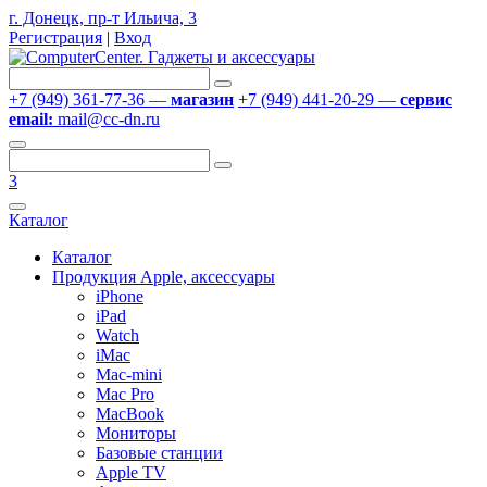
г. Донецк, пр-т Ильича, 3
Регистрация
|
Вход
+7 (949) 361-77-36 —
магазин
+7 (949) 441-20-29 —
сервис
email:
mail@cc-dn.ru
3
Каталог
Каталог
Продукция Apple, аксессуары
iPhone
iPad
Watch
iMac
Mac-mini
Mac Pro
MacBook
Мониторы
Базовые станции
Apple TV