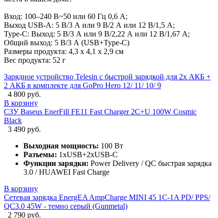
Вход: 100–240 В~50 или 60 Гц 0,6 А;
Выход USB-A: 5 В/3 А или 9 В/2 А или 12 В/1,5 А;
Type-C: Выход: 5 В/3 А или 9 В/2,22 А или 12 В/1,67 А;
Общий выход: 5 В/3 А (USB+Type-C)
Размеры продукта: 4,3 х 4,1 х 2,9 см
Вес продукта: 52 г
Зарядное устройство Telesin с быстрой зарядкой для 2х АКБ +
2 АКБ в комплекте для GoPro Hero 12/ 11/ 10/ 9
4 800 руб.
В корзину
СЗУ Baseus EnerFill FE11 Fast Charger 2C+U 100W Cosmic
Black
3 490 руб.
Выходная мощность:
100 Вт
Разъемы:
1xUSB+2xUSB-C
Функции зарядки:
Power Delivery / QC быстрая зарядка
3.0 / HUAWEI Fast Charge
В корзину
Сетевая зарядка EnergEA AmpCharge MINI 45 1C-1A PD/ PPS/
QC3.0 45W - темно серый (Gunmetal)
2 790 руб.