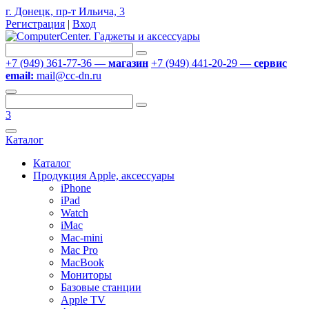
г. Донецк, пр-т Ильича, 3
Регистрация
|
Вход
+7 (949) 361-77-36 —
магазин
+7 (949) 441-20-29 —
сервис
email:
mail@cc-dn.ru
3
Каталог
Каталог
Продукция Apple, аксессуары
iPhone
iPad
Watch
iMac
Mac-mini
Mac Pro
MacBook
Мониторы
Базовые станции
Apple TV