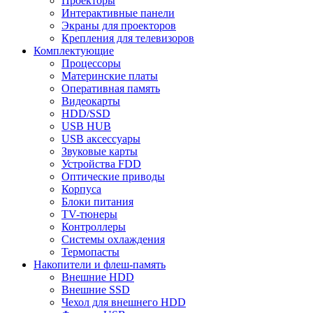
Проекторы
Интерактивные панели
Экраны для проекторов
Крепления для телевизоров
Комплектующие
Процессоры
Материнские платы
Оперативная память
Видеокарты
HDD/SSD
USB HUB
USB аксессуары
Звуковые карты
Устройства FDD
Оптические приводы
Корпуса
Блоки питания
TV-тюнеры
Контроллеры
Системы охлаждения
Термопасты
Накопители и флеш-память
Внешние HDD
Внешние SSD
Чехол для внешнего HDD