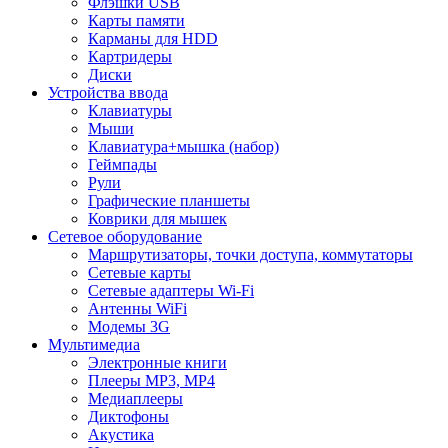
Флэшки USB
Карты памяти
Карманы для HDD
Картридеры
Диски
Устройства ввода
Клавиатуры
Мыши
Клавиатура+мышка (набор)
Геймпады
Рули
Графические планшеты
Коврики для мышек
Сетевое оборудование
Маршрутизаторы, точки доступа, коммутаторы
Сетевые карты
Сетевые адаптеры Wi-Fi
Антенны WiFi
Модемы 3G
Мультимедиа
Электронные книги
Плееры MP3, MP4
Медиаплееры
Диктофоны
Акустика