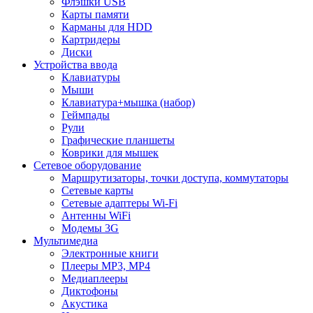
Флэшки USB
Карты памяти
Карманы для HDD
Картридеры
Диски
Устройства ввода
Клавиатуры
Мыши
Клавиатура+мышка (набор)
Геймпады
Рули
Графические планшеты
Коврики для мышек
Сетевое оборудование
Маршрутизаторы, точки доступа, коммутаторы
Сетевые карты
Сетевые адаптеры Wi-Fi
Антенны WiFi
Модемы 3G
Мультимедиа
Электронные книги
Плееры MP3, MP4
Медиаплееры
Диктофоны
Акустика