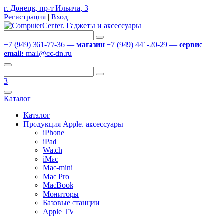
г. Донецк, пр-т Ильича, 3
Регистрация
|
Вход
+7 (949) 361-77-36 —
магазин
+7 (949) 441-20-29 —
сервис
email:
mail@cc-dn.ru
3
Каталог
Каталог
Продукция Apple, аксессуары
iPhone
iPad
Watch
iMac
Mac-mini
Mac Pro
MacBook
Мониторы
Базовые станции
Apple TV