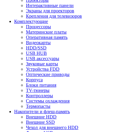
Проекторы
Интерактивные панели
Экраны для проекторов
Крепления для телевизоров
Комплектующие
Процессоры
Материнские платы
Оперативная память
Видеокарты
HDD/SSD
USB HUB
USB аксессуары
Звуковые карты
Устройства FDD
Оптические приводы
Корпуса
Блоки питания
TV-тюнеры
Контроллеры
Системы охлаждения
Термопасты
Накопители и флеш-память
Внешние HDD
Внешние SSD
Чехол для внешнего HDD