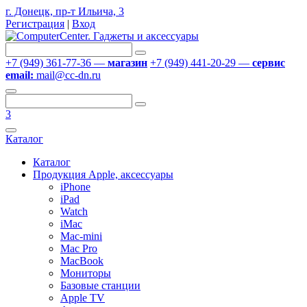
г. Донецк, пр-т Ильича, 3
Регистрация
|
Вход
+7 (949) 361-77-36 —
магазин
+7 (949) 441-20-29 —
сервис
email:
mail@cc-dn.ru
3
Каталог
Каталог
Продукция Apple, аксессуары
iPhone
iPad
Watch
iMac
Mac-mini
Mac Pro
MacBook
Мониторы
Базовые станции
Apple TV