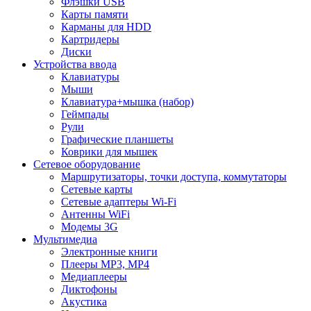
Флэшки USB
Карты памяти
Карманы для HDD
Картридеры
Диски
Устройства ввода
Клавиатуры
Мыши
Клавиатура+мышка (набор)
Геймпады
Рули
Графические планшеты
Коврики для мышек
Сетевое оборудование
Маршрутизаторы, точки доступа, коммутаторы
Сетевые карты
Сетевые адаптеры Wi-Fi
Антенны WiFi
Модемы 3G
Мультимедиа
Электронные книги
Плееры MP3, MP4
Медиаплееры
Диктофоны
Акустика