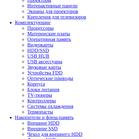
Проекторы
Интерактивные панели
Экраны для проекторов
Крепления для телевизоров
Комплектующие
Процессоры
Материнские платы
Оперативная память
Видеокарты
HDD/SSD
USB HUB
USB аксессуары
Звуковые карты
Устройства FDD
Оптические приводы
Корпуса
Блоки питания
TV-тюнеры
Контроллеры
Системы охлаждения
Термопасты
Накопители и флеш-память
Внешние HDD
Внешние SSD
Чехол для внешнего HDD