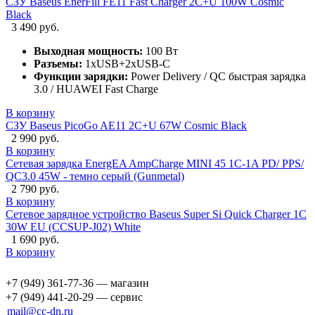
СЗУ Baseus EnerFill FE11 Fast Charger 2C+U 100W Cosmic
Black
3 490 руб.
Выходная мощность:
100 Вт
Разъемы:
1xUSB+2xUSB-C
Функции зарядки:
Power Delivery / QC быстрая зарядка
3.0 / HUAWEI Fast Charge
В корзину
СЗУ Baseus PicoGo AE11 2C+U 67W Cosmic Black
2 990 руб.
В корзину
Сетевая зарядка EnergEA AmpCharge MINI 45 1C-1A PD/ PPS/
QC3.0 45W - темно серый (Gunmetal)
2 790 руб.
В корзину
Сетевое зарядное устройство Baseus Super Si Quick Charger 1C
30W EU (CCSUP-J02) White
1 690 руб.
В корзину
+7 (949) 361-77-36 — магазин
+7 (949) 441-20-29 — сервис
mail@cc-dn.ru