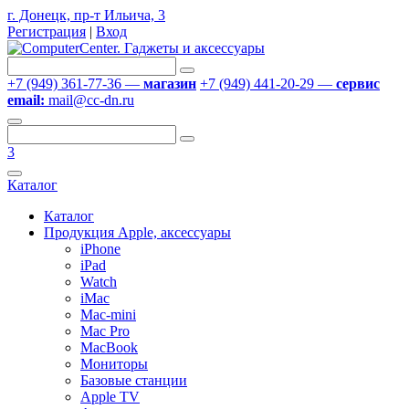
г. Донецк, пр-т Ильича, 3
Регистрация
|
Вход
+7 (949) 361-77-36 —
магазин
+7 (949) 441-20-29 —
сервис
email:
mail@cc-dn.ru
3
Каталог
Каталог
Продукция Apple, аксессуары
iPhone
iPad
Watch
iMac
Mac-mini
Mac Pro
MacBook
Мониторы
Базовые станции
Apple TV