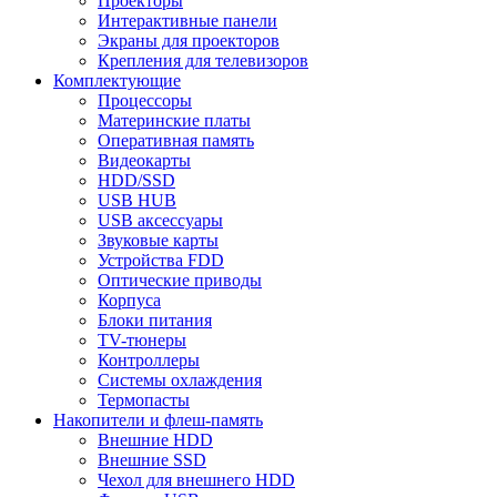
Проекторы
Интерактивные панели
Экраны для проекторов
Крепления для телевизоров
Комплектующие
Процессоры
Материнские платы
Оперативная память
Видеокарты
HDD/SSD
USB HUB
USB аксессуары
Звуковые карты
Устройства FDD
Оптические приводы
Корпуса
Блоки питания
TV-тюнеры
Контроллеры
Системы охлаждения
Термопасты
Накопители и флеш-память
Внешние HDD
Внешние SSD
Чехол для внешнего HDD