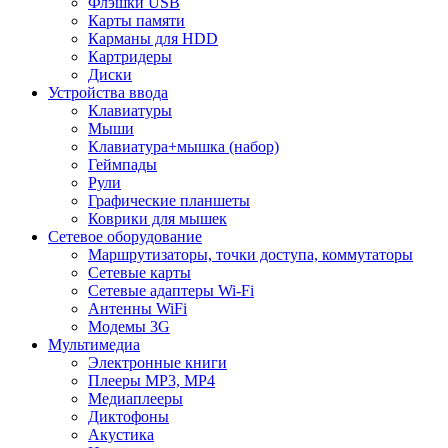
Флэшки USB
Карты памяти
Карманы для HDD
Картридеры
Диски
Устройства ввода
Клавиатуры
Мыши
Клавиатура+мышка (набор)
Геймпады
Рули
Графические планшеты
Коврики для мышек
Сетевое оборудование
Маршрутизаторы, точки доступа, коммутаторы
Сетевые карты
Сетевые адаптеры Wi-Fi
Антенны WiFi
Модемы 3G
Мультимедиа
Электронные книги
Плееры MP3, MP4
Медиаплееры
Диктофоны
Акустика