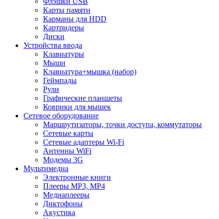
Флэшки USB
Карты памяти
Карманы для HDD
Картридеры
Диски
Устройства ввода
Клавиатуры
Мыши
Клавиатура+мышка (набор)
Геймпады
Рули
Графические планшеты
Коврики для мышек
Сетевое оборудование
Маршрутизаторы, точки доступа, коммутаторы
Сетевые карты
Сетевые адаптеры Wi-Fi
Антенны WiFi
Модемы 3G
Мультимедиа
Электронные книги
Плееры MP3, MP4
Медиаплееры
Диктофоны
Акустика