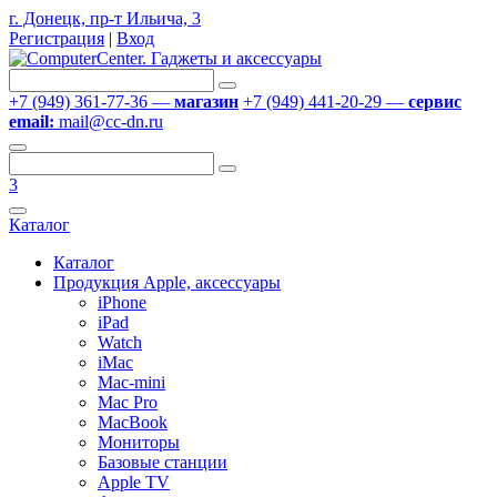
г. Донецк, пр-т Ильича, 3
Регистрация
|
Вход
+7 (949) 361-77-36 —
магазин
+7 (949) 441-20-29 —
сервис
email:
mail@cc-dn.ru
3
Каталог
Каталог
Продукция Apple, аксессуары
iPhone
iPad
Watch
iMac
Mac-mini
Mac Pro
MacBook
Мониторы
Базовые станции
Apple TV