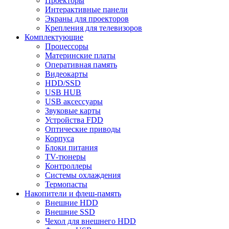
Проекторы
Интерактивные панели
Экраны для проекторов
Крепления для телевизоров
Комплектующие
Процессоры
Материнские платы
Оперативная память
Видеокарты
HDD/SSD
USB HUB
USB аксессуары
Звуковые карты
Устройства FDD
Оптические приводы
Корпуса
Блоки питания
TV-тюнеры
Контроллеры
Системы охлаждения
Термопасты
Накопители и флеш-память
Внешние HDD
Внешние SSD
Чехол для внешнего HDD