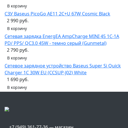
В корзину
СЗУ Baseus PicoGo AE11 2C+U 67W Cosmic Black
2 990 руб.
В корзину
Сетевая зарядка EnergEA AmpCharge MINI 45 1C-1A
PD/ PPS/ QC3.0 45W - темно серый (Gunmetal)
2 790 руб.
В корзину
Сетевое зарядное устройство Baseus Super Si Quick
Charger 1C 30W EU (CCSUP-J02) White
1 690 руб.
В корзину
+7 (949) 361-77-36 — магазин