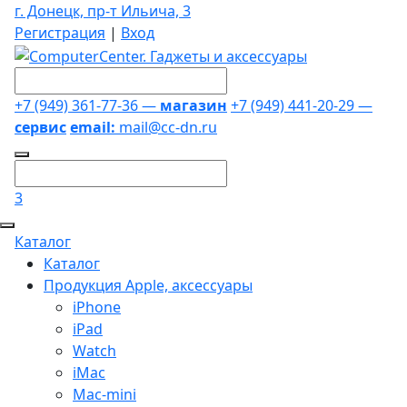
г. Донецк, пр-т Ильича, 3
Регистрация
|
Вход
+7 (949) 361-77-36 —
магазин
+7 (949) 441-20-29 —
сервис
email:
mail@cc-dn.ru
3
Каталог
Каталог
Продукция Apple, аксессуары
iPhone
iPad
Watch
iMac
Mac-mini