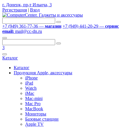
г. Донецк, пр-т Ильича, 3
Регистрация
|
Вход
+7 (949) 361-77-36 —
магазин
+7 (949) 441-20-29 —
сервис
email:
mail@cc-dn.ru
3
Каталог
Каталог
Продукция Apple, аксессуары
iPhone
iPad
Watch
iMac
Mac-mini
Mac Pro
MacBook
Мониторы
Базовые станции
Apple TV