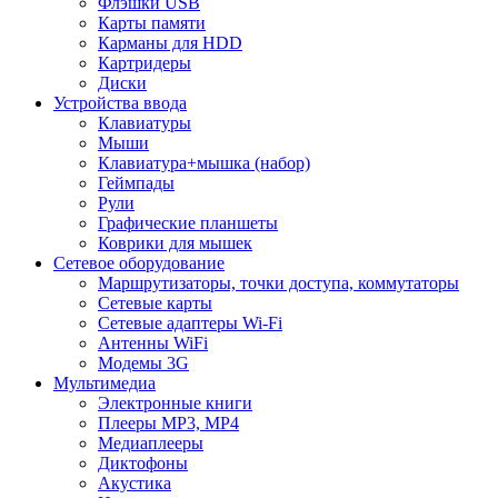
Флэшки USB
Карты памяти
Карманы для HDD
Картридеры
Диски
Устройства ввода
Клавиатуры
Мыши
Клавиатура+мышка (набор)
Геймпады
Рули
Графические планшеты
Коврики для мышек
Сетевое оборудование
Маршрутизаторы, точки доступа, коммутаторы
Сетевые карты
Сетевые адаптеры Wi-Fi
Антенны WiFi
Модемы 3G
Мультимедиа
Электронные книги
Плееры MP3, MP4
Медиаплееры
Диктофоны
Акустика