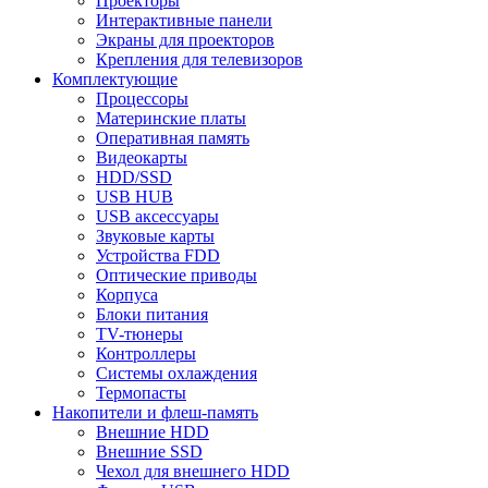
Проекторы
Интерактивные панели
Экраны для проекторов
Крепления для телевизоров
Комплектующие
Процессоры
Материнские платы
Оперативная память
Видеокарты
HDD/SSD
USB HUB
USB аксессуары
Звуковые карты
Устройства FDD
Оптические приводы
Корпуса
Блоки питания
TV-тюнеры
Контроллеры
Системы охлаждения
Термопасты
Накопители и флеш-память
Внешние HDD
Внешние SSD
Чехол для внешнего HDD