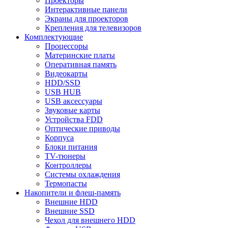
Проекторы
Интерактивные панели
Экраны для проекторов
Крепления для телевизоров
Комплектующие
Процессоры
Материнские платы
Оперативная память
Видеокарты
HDD/SSD
USB HUB
USB аксессуары
Звуковые карты
Устройства FDD
Оптические приводы
Корпуса
Блоки питания
TV-тюнеры
Контроллеры
Системы охлаждения
Термопасты
Накопители и флеш-память
Внешние HDD
Внешние SSD
Чехол для внешнего HDD