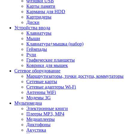
Флэшки USB
Карты памяти
Карманы для HDD
Картридеры
Диски
Устройства ввода
Клавиатуры
Мыши
Клавиатура+мышка (набор)
Геймпады
Рули
Графические планшеты
Коврики для мышек
Сетевое оборудование
Маршрутизаторы, точки доступа, коммутаторы
Сетевые карты
Сетевые адаптеры Wi-Fi
Антенны WiFi
Модемы 3G
Мультимедиа
Электронные книги
Плееры MP3, MP4
Медиаплееры
Диктофоны
Акустика