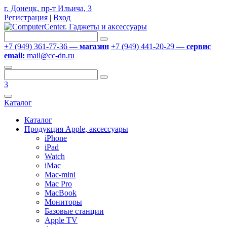
г. Донецк, пр-т Ильича, 3
Регистрация
|
Вход
+7 (949) 361-77-36 —
магазин
+7 (949) 441-20-29 —
сервис
email:
mail@cc-dn.ru
3
Каталог
Каталог
Продукция Apple, аксессуары
iPhone
iPad
Watch
iMac
Mac-mini
Mac Pro
MacBook
Мониторы
Базовые станции
Apple TV