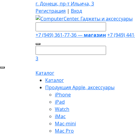
г. Донецк, пр-т Ильича, 3
Регистрация
|
Вход
+7 (949) 361-77-36 —
магазин
+7 (949) 44
3
Каталог
Каталог
Продукция Apple, аксессуары
iPhone
iPad
Watch
iMac
Mac-mini
Mac Pro