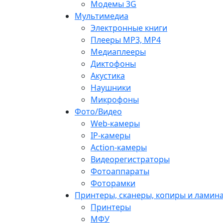
Модемы 3G
Мультимедиа
Электронные книги
Плееры MP3, MP4
Медиаплееры
Диктофоны
Акустика
Наушники
Микрофоны
Фото/Видео
Web-камеры
IP-камеры
Action-камеры
Видеорегистраторы
Фотоаппараты
Фоторамки
Принтеры, сканеры, копиры и ламин
Принтеры
МФУ