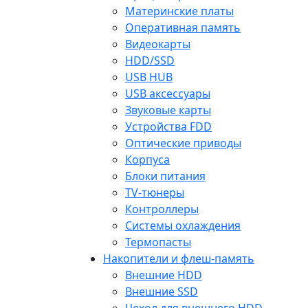
Материнские платы
Оперативная память
Видеокарты
HDD/SSD
USB HUB
USB аксессуары
Звуковые карты
Устройства FDD
Оптические приводы
Корпуса
Блоки питания
TV-тюнеры
Контроллеры
Системы охлаждения
Термопасты
Накопители и флеш-память
Внешние HDD
Внешние SSD
Чехол для внешнего HDD