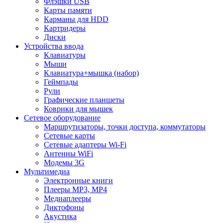
Флэшки USB
Карты памяти
Карманы для HDD
Картридеры
Диски
Устройства ввода
Клавиатуры
Мыши
Клавиатура+мышка (набор)
Геймпады
Рули
Графические планшеты
Коврики для мышек
Сетевое оборудование
Маршрутизаторы, точки доступа, коммутаторы
Сетевые карты
Сетевые адаптеры Wi-Fi
Антенны WiFi
Модемы 3G
Мультимедиа
Электронные книги
Плееры MP3, MP4
Медиаплееры
Диктофоны
Акустика