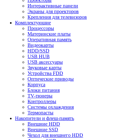
Проекторы
Интерактивные панели
Экраны для проекторов
Крепления для телевизоров
Комплектующие
Процессоры
Материнские платы
Оперативная память
Видеокарты
HDD/SSD
USB HUB
USB аксессуары
Звуковые карты
Устройства FDD
Оптические приводы
Корпуса
Блоки питания
TV-тюнеры
Контроллеры
Системы охлаждения
Термопасты
Накопители и флеш-память
Внешние HDD
Внешние SSD
Чехол для внешнего HDD