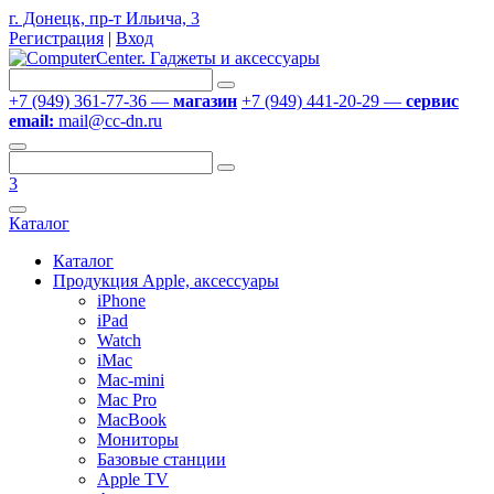
г. Донецк, пр-т Ильича, 3
Регистрация
|
Вход
+7 (949) 361-77-36 —
магазин
+7 (949) 441-20-29 —
сервис
email:
mail@cc-dn.ru
3
Каталог
Каталог
Продукция Apple, аксессуары
iPhone
iPad
Watch
iMac
Mac-mini
Mac Pro
MacBook
Мониторы
Базовые станции
Apple TV