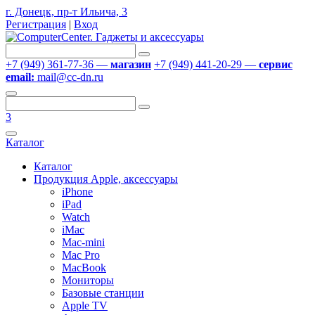
г. Донецк, пр-т Ильича, 3
Регистрация
|
Вход
+7 (949) 361-77-36 —
магазин
+7 (949) 441-20-29 —
сервис
email:
mail@cc-dn.ru
3
Каталог
Каталог
Продукция Apple, аксессуары
iPhone
iPad
Watch
iMac
Mac-mini
Mac Pro
MacBook
Мониторы
Базовые станции
Apple TV