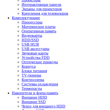
Проекторы
Интерактивные панели
Экраны для проекторов
Крепления для телевизоров
Комплектующие
Процессоры
Материнские платы
Оперативная память
Видеокарты
HDD/SSD
USB HUB
USB аксессуары
Звуковые карты
Устройства FDD
Оптические приводы
Корпуса
Блоки питания
TV-тюнеры
Контроллеры
Системы охлаждения
Термопасты
Накопители и флеш-память
Внешние HDD
Внешние SSD
Чехол для внешнего HDD