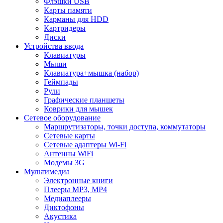
Флэшки USB
Карты памяти
Карманы для HDD
Картридеры
Диски
Устройства ввода
Клавиатуры
Мыши
Клавиатура+мышка (набор)
Геймпады
Рули
Графические планшеты
Коврики для мышек
Сетевое оборудование
Маршрутизаторы, точки доступа, коммутаторы
Сетевые карты
Сетевые адаптеры Wi-Fi
Антенны WiFi
Модемы 3G
Мультимедиа
Электронные книги
Плееры MP3, MP4
Медиаплееры
Диктофоны
Акустика