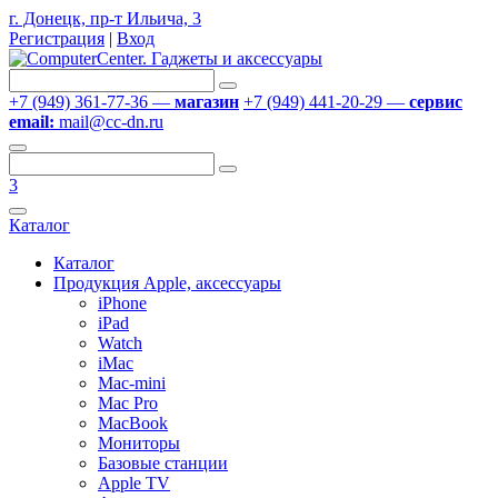
г. Донецк, пр-т Ильича, 3
Регистрация
|
Вход
+7 (949) 361-77-36 —
магазин
+7 (949) 441-20-29 —
сервис
email:
mail@cc-dn.ru
3
Каталог
Каталог
Продукция Apple, аксессуары
iPhone
iPad
Watch
iMac
Mac-mini
Mac Pro
MacBook
Мониторы
Базовые станции
Apple TV