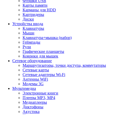
Флэшки USB
Карты памяти
Карманы для HDD
Картридеры
Диски
Устройства ввода
Клавиатуры
Мыши
Клавиатура+мышка (набор)
Геймпады
Рули
Графические планшеты
Коврики для мышек
Сетевое оборудование
Маршрутизаторы, точки доступа, коммутаторы
Сетевые карты
Сетевые адаптеры Wi-Fi
Антенны WiFi
Модемы 3G
Мультимедиа
Электронные книги
Плееры MP3, MP4
Медиаплееры
Диктофоны
Акустика