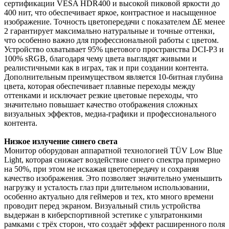
сертификации VESA HDR400 и высокой пиковой яркости до
400 нит, что обеспечивает яркое, контрастное и насыщенное
изображение. Точность цветопередачи с показателем ΔE менее
2 гарантирует максимально натуральные и точные оттенки,
что особенно важно для профессиональной работы с цветом.
Устройство охватывает 95% цветового пространства DCI-P3 и
100% sRGB, благодаря чему цвета выглядят живыми и
реалистичными как в играх, так и при создании контента.
Дополнительным преимуществом является 10-битная глубина
цвета, которая обеспечивает плавные переходы между
оттенками и исключает резкие цветовые переходы, что
значительно повышает качество отображения сложных
визуальных эффектов, медиа-графики и профессионального
контента.
Низкое излучение синего света
Монитор оборудован аппаратной технологией TÜV Low Blue
Light, которая снижает воздействие синего спектра примерно
на 50%, при этом не искажая цветопередачу и сохраняя
качество изображения. Это позволяет значительно уменьшить
нагрузку и усталость глаз при длительном использовании,
особенно актуально для геймеров и тех, кто много времени
проводит перед экраном. Визуальный стиль устройства
выдержан в киберспортивной эстетике с ультратонкими
рамками с трёх сторон, что создаёт эффект расширенного поля