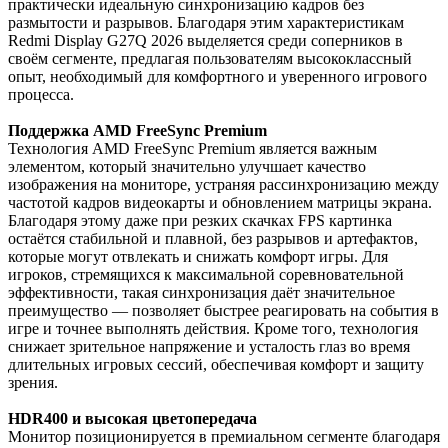
практически идеальную синхронизацию кадров без
размытости и разрывов. Благодаря этим характеристикам
Redmi Display G27Q 2026 выделяется среди соперников в
своём сегменте, предлагая пользователям высококлассный
опыт, необходимый для комфортного и уверенного игрового
процесса.
Поддержка AMD FreeSync Premium
Технология AMD FreeSync Premium является важным
элементом, который значительно улучшает качество
изображения на мониторе, устраняя рассинхронизацию между
частотой кадров видеокарты и обновлением матрицы экрана.
Благодаря этому даже при резких скачках FPS картинка
остаётся стабильной и плавной, без разрывов и артефактов,
которые могут отвлекать и снижать комфорт игры. Для
игроков, стремящихся к максимальной соревновательной
эффективности, такая синхронизация даёт значительное
преимущество — позволяет быстрее реагировать на события в
игре и точнее выполнять действия. Кроме того, технология
снижает зрительное напряжение и усталость глаз во время
длительных игровых сессий, обеспечивая комфорт и защиту
зрения.
HDR400 и высокая цветопередача
Монитор позиционируется в премиальном сегменте благодаря