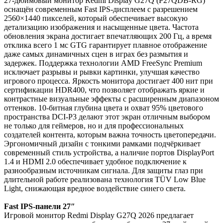
27-дюймовый монитор Redmi Display G27Q (P27QDB-RG)
оснащён современным Fast IPS-дисплеем с разрешением
2560×1440 пикселей, который обеспечивает высокую
детализацию изображения и насыщенные цвета. Частота
обновления экрана достигает впечатляющих 200 Гц, а время
отклика всего 1 мс GTG гарантирует плавное отображение
даже самых динамичных сцен в играх без размытия и
задержек. Поддержка технологии AMD FreeSync Premium
исключает разрывы и рывки картинки, улучшая качество
игрового процесса. Яркость монитора достигает 400 нит при
сертификации HDR400, что позволяет отображать яркие и
контрастные визуальные эффекты с расширенным диапазоном
оттенков. 10-битная глубина цвета и охват 95% цветового
пространства DCI-P3 делают этот экран отличным выбором
не только для геймеров, но и для профессиональных
создателей контента, которым важна точность цветопередачи.
Эргономичный дизайн с тонкими рамками подчёркивает
современный стиль устройства, а наличие портов DisplayPort
1.4 и HDMI 2.0 обеспечивает удобное подключение к
разнообразным источникам сигнала. Для защиты глаз при
длительной работе реализована технология TÜV Low Blue
Light, снижающая вредное воздействие синего света.
Fast IPS-панели 27″
Игровой монитор Redmi Display G27Q 2026 предлагает