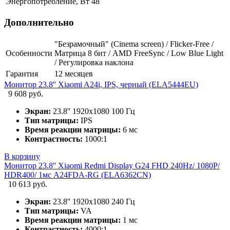
Энергопотребление, Вт
48
Дополнительно
"Безрамочный" (Сinema screen) / Flicker-Free /
Особенности
Матрица 8 бит / AMD FreeSync / Low Blue Light
/ Регулировка наклона
Гарантия
12 месяцев
Монитор 23.8'' Xiaomi A24i, IPS, черный (ELA5444EU)
9 608 руб.
Экран:
23.8'' 1920х1080 100 Гц
Тип матрицы:
IPS
Время реакции матрицы:
6 мс
Контрастность:
1000:1
В корзину
Монитор 23.8'' Xiaomi Redmi Display G24 FHD 240Hz/ 1080P/
HDR400/ 1мс A24FDA-RG (ELA6362CN)
10 613 руб.
Экран:
23.8'' 1920х1080 240 Гц
Тип матрицы:
VA
Время реакции матрицы:
1 мс
Контрастность:
4000:1