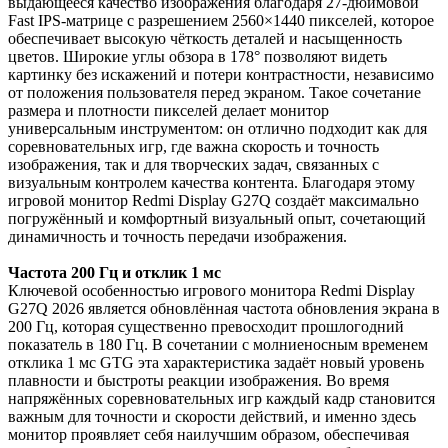
выдающееся качество изображения благодаря 27-дюймовой
Fast IPS-матрице с разрешением 2560×1440 пикселей, которое
обеспечивает высокую чёткость деталей и насыщенность
цветов. Широкие углы обзора в 178° позволяют видеть
картинку без искажений и потери контрастности, независимо
от положения пользователя перед экраном. Такое сочетание
размера и плотности пикселей делает монитор
универсальным инструментом: он отлично подходит как для
соревновательных игр, где важна скорость и точность
изображения, так и для творческих задач, связанных с
визуальным контролем качества контента. Благодаря этому
игровой монитор Redmi Display G27Q создаёт максимально
погружённый и комфортный визуальный опыт, сочетающий
динамичность и точность передачи изображения.
Частота 200 Гц и отклик 1 мс
Ключевой особенностью игрового монитора Redmi Display
G27Q 2026 является обновлённая частота обновления экрана в
200 Гц, которая существенно превосходит прошлогодний
показатель в 180 Гц. В сочетании с молниеносным временем
отклика 1 мс GTG эта характеристика задаёт новый уровень
плавности и быстроты реакции изображения. Во время
напряжённых соревновательных игр каждый кадр становится
важным для точности и скорости действий, и именно здесь
монитор проявляет себя наилучшим образом, обеспечивая