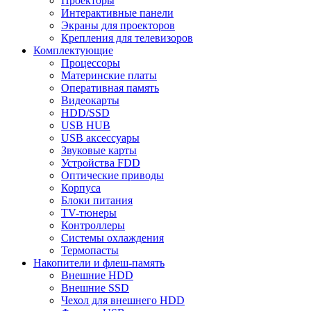
Проекторы
Интерактивные панели
Экраны для проекторов
Крепления для телевизоров
Комплектующие
Процессоры
Материнские платы
Оперативная память
Видеокарты
HDD/SSD
USB HUB
USB аксессуары
Звуковые карты
Устройства FDD
Оптические приводы
Корпуса
Блоки питания
TV-тюнеры
Контроллеры
Системы охлаждения
Термопасты
Накопители и флеш-память
Внешние HDD
Внешние SSD
Чехол для внешнего HDD