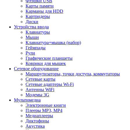
Флэшки USB
Карты памяти
Карманы для HDD
Картридеры
Диски
Устройства ввода
Клавиатуры
Мыши
Клавиатура+мышка (набор)
Геймпады
Рули
Графические планшеты
Коврики для мышек
Сетевое оборудование
Маршрутизаторы, точки доступа, коммутаторы
Сетевые карты
Сетевые адаптеры Wi-Fi
Антенны WiFi
Модемы 3G
Мультимедиа
Электронные книги
Плееры MP3, MP4
Медиаплееры
Диктофоны
Акустика