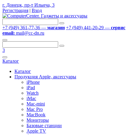
г. Донецк, пр-т Ильича, 3
Регистрация
|
Вход
+7 (949) 361-77-36 —
магазин
+7 (949) 441-20-29 —
сервис
email:
mail@cc-dn.ru
3
Каталог
Каталог
Продукция Apple, аксессуары
iPhone
iPad
Watch
iMac
Mac-mini
Mac Pro
MacBook
Мониторы
Базовые станции
Apple TV