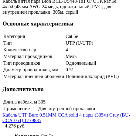
Кабель витая пара Bion BCL-U5448-181 U/ UTP, кат.5e,
4x2x0,48 мм AWG 24 медь, одножильный, PVC, для
внутренней прокладки, 305м, серый
Основные характеристики
Категория
Cat 5e
Тип
UTP (U/UTP)
Количество пар
4
Материал проводников
Медь
Тип проводников
Одножильный
Диаметр проводников, мм
0.51
Материал внешней оболочки
Поливинилхлорид (PVC)
Дополнительно
Длина кабеля, м
305
Применение
Для внутренней прокладки
Кабель UTP Buro 0.51MM CCA solid 4 пары (305м) Gray (BU-
CCA-051) 1779835
4 276 руб.