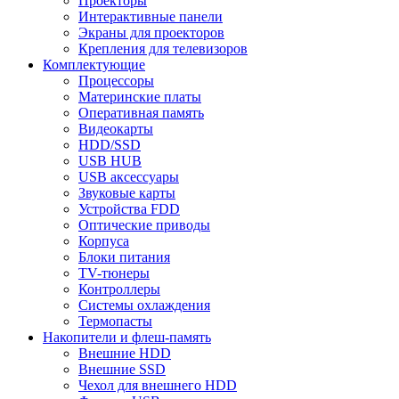
Проекторы
Интерактивные панели
Экраны для проекторов
Крепления для телевизоров
Комплектующие
Процессоры
Материнские платы
Оперативная память
Видеокарты
HDD/SSD
USB HUB
USB аксессуары
Звуковые карты
Устройства FDD
Оптические приводы
Корпуса
Блоки питания
TV-тюнеры
Контроллеры
Системы охлаждения
Термопасты
Накопители и флеш-память
Внешние HDD
Внешние SSD
Чехол для внешнего HDD