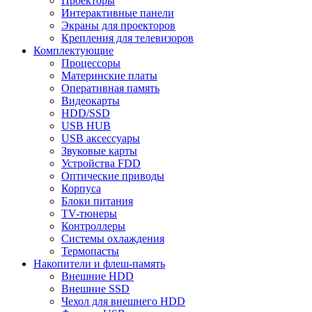
Проекторы
Интерактивные панели
Экраны для проекторов
Крепления для телевизоров
Комплектующие
Процессоры
Материнские платы
Оперативная память
Видеокарты
HDD/SSD
USB HUB
USB аксессуары
Звуковые карты
Устройства FDD
Оптические приводы
Корпуса
Блоки питания
TV-тюнеры
Контроллеры
Системы охлаждения
Термопасты
Накопители и флеш-память
Внешние HDD
Внешние SSD
Чехол для внешнего HDD