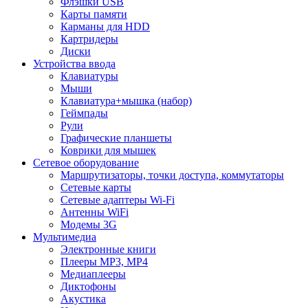
Флэшки USB
Карты памяти
Карманы для HDD
Картридеры
Диски
Устройства ввода
Клавиатуры
Мыши
Клавиатура+мышка (набор)
Геймпады
Рули
Графические планшеты
Коврики для мышек
Сетевое оборудование
Маршрутизаторы, точки доступа, коммутаторы
Сетевые карты
Сетевые адаптеры Wi-Fi
Антенны WiFi
Модемы 3G
Мультимедиа
Электронные книги
Плееры MP3, MP4
Медиаплееры
Диктофоны
Акустика