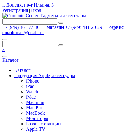
г. Донецк, пр-т Ильича, 3
Регистрация
|
Вход
+7 (949) 361-77-36 —
магазин
+7 (949) 441-20-29 —
сервис
email:
mail@cc-dn.ru
3
Каталог
Каталог
Продукция Apple, аксессуары
iPhone
iPad
Watch
iMac
Mac-mini
Mac Pro
MacBook
Мониторы
Базовые станции
Apple TV