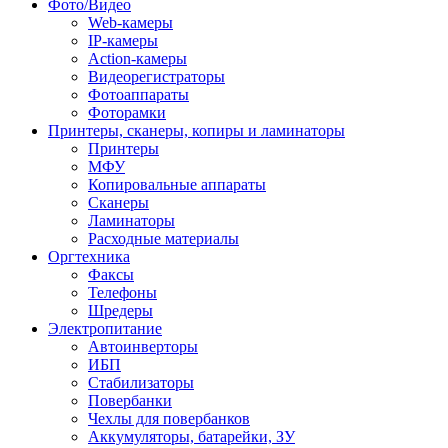
Фото/Видео
Web-камеры
IP-камеры
Action-камеры
Видеорегистраторы
Фотоаппараты
Фоторамки
Принтеры, сканеры, копиры и ламинаторы
Принтеры
МФУ
Копировальные аппараты
Сканеры
Ламинаторы
Расходные материалы
Оргтехника
Факсы
Телефоны
Шредеры
Электропитание
Автоинверторы
ИБП
Стабилизаторы
Повербанки
Чехлы для повербанков
Аккумуляторы, батарейки, ЗУ