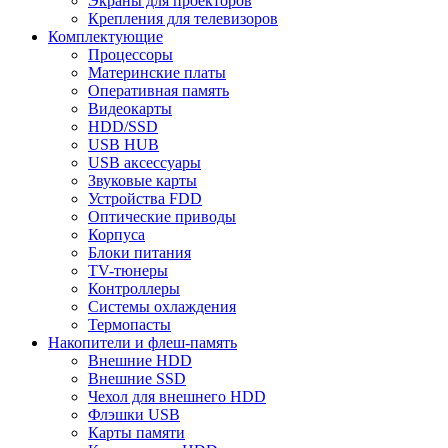
Экраны для проекторов
Крепления для телевизоров
Комплектующие
Процессоры
Материнские платы
Оперативная память
Видеокарты
HDD/SSD
USB HUB
USB аксессуары
Звуковые карты
Устройства FDD
Оптические приводы
Корпуса
Блоки питания
TV-тюнеры
Контроллеры
Системы охлаждения
Термопасты
Накопители и флеш-память
Внешние HDD
Внешние SSD
Чехол для внешнего HDD
Флэшки USB
Карты памяти