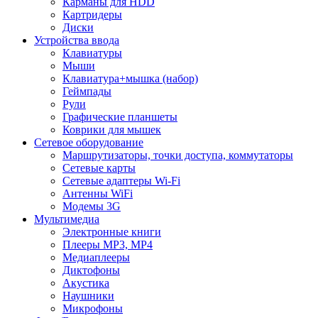
Карманы для HDD
Картридеры
Диски
Устройства ввода
Клавиатуры
Мыши
Клавиатура+мышка (набор)
Геймпады
Рули
Графические планшеты
Коврики для мышек
Сетевое оборудование
Маршрутизаторы, точки доступа, коммутаторы
Сетевые карты
Сетевые адаптеры Wi-Fi
Антенны WiFi
Модемы 3G
Мультимедиа
Электронные книги
Плееры MP3, MP4
Медиаплееры
Диктофоны
Акустика
Наушники
Микрофоны