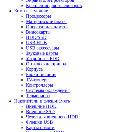
Экраны для проекторов
Крепления для телевизоров
Комплектующие
Процессоры
Материнские платы
Оперативная память
Видеокарты
HDD/SSD
USB HUB
USB аксессуары
Звуковые карты
Устройства FDD
Оптические приводы
Корпуса
Блоки питания
TV-тюнеры
Контроллеры
Системы охлаждения
Термопасты
Накопители и флеш-память
Внешние HDD
Внешние SSD
Чехол для внешнего HDD
Флэшки USB
Карты памяти