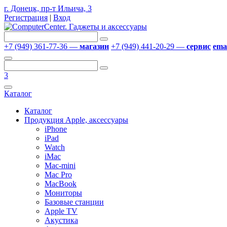
г. Донецк, пр-т Ильича, 3
Регистрация
|
Вход
+7 (949) 361-77-36 —
магазин
+7 (949) 441-20-29 —
сервис
emai
3
Каталог
Каталог
Продукция Apple, аксессуары
iPhone
iPad
Watch
iMac
Mac-mini
Mac Pro
MacBook
Мониторы
Базовые станции
Apple TV
Акустика