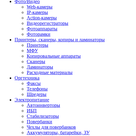
Фото/Видео
Web-камеры
IP-камеры
Action-камеры
Видеорегистраторы
Фотоаппараты
Фоторамки
Принтеры, сканеры, копиры и ламинаторы
Принтеры
МФУ
Копировальные аппараты
Сканеры
Ламинаторы
Расходные материалы
Оргтехника
Факсы
Телефоны
Шредеры
Электропитание
Автоинверторы
ИБП
Стабилизаторы
Повербанки
Чехлы для повербанков
Аккумуляторы, батарейки, ЗУ