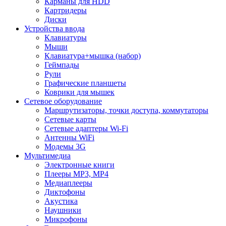
Карманы для HDD
Картридеры
Диски
Устройства ввода
Клавиатуры
Мыши
Клавиатура+мышка (набор)
Геймпады
Рули
Графические планшеты
Коврики для мышек
Сетевое оборудование
Маршрутизаторы, точки доступа, коммутаторы
Сетевые карты
Сетевые адаптеры Wi-Fi
Антенны WiFi
Модемы 3G
Мультимедиа
Электронные книги
Плееры MP3, MP4
Медиаплееры
Диктофоны
Акустика
Наушники
Микрофоны