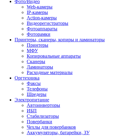
Фото/Видео
Web-камеры
IP-камеры
Action-камеры
Видеорегистраторы
Фотоаппараты
Фоторамки
Принтеры, сканеры, копиры и ламинаторы
Принтеры
МФУ
Копировальные аппараты
Сканеры
Ламинаторы
Расходные материалы
Оргтехника
Факсы
Телефоны
Шредеры
Электропитание
Автоинверторы
ИБП
Стабилизаторы
Повербанки
Чехлы для повербанков
Аккумуляторы, батарейки, ЗУ