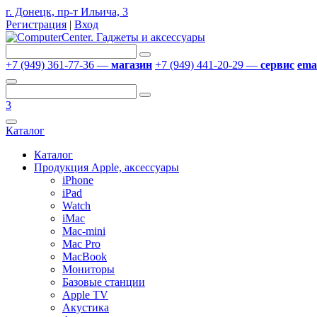
г. Донецк, пр-т Ильича, 3
Регистрация
|
Вход
+7 (949) 361-77-36 —
магазин
+7 (949) 441-20-29 —
сервис
emai
3
Каталог
Каталог
Продукция Apple, аксессуары
iPhone
iPad
Watch
iMac
Mac-mini
Mac Pro
MacBook
Мониторы
Базовые станции
Apple TV
Акустика