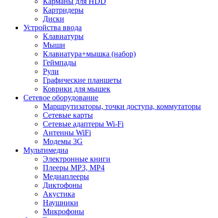
Карманы для HDD
Картридеры
Диски
Устройства ввода
Клавиатуры
Мыши
Клавиатура+мышка (набор)
Геймпады
Рули
Графические планшеты
Коврики для мышек
Сетевое оборудование
Маршрутизаторы, точки доступа, коммутаторы
Сетевые карты
Сетевые адаптеры Wi-Fi
Антенны WiFi
Модемы 3G
Мультимедиа
Электронные книги
Плееры MP3, MP4
Медиаплееры
Диктофоны
Акустика
Наушники
Микрофоны