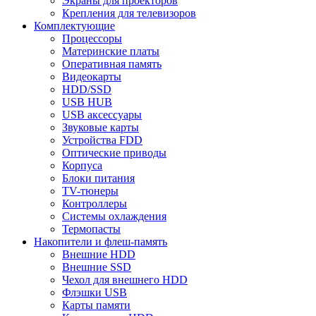
Экраны для проекторов
Крепления для телевизоров
Комплектующие
Процессоры
Материнские платы
Оперативная память
Видеокарты
HDD/SSD
USB HUB
USB аксессуары
Звуковые карты
Устройства FDD
Оптические приводы
Корпуса
Блоки питания
TV-тюнеры
Контроллеры
Системы охлаждения
Термопасты
Накопители и флеш-память
Внешние HDD
Внешние SSD
Чехол для внешнего HDD
Флэшки USB
Карты памяти