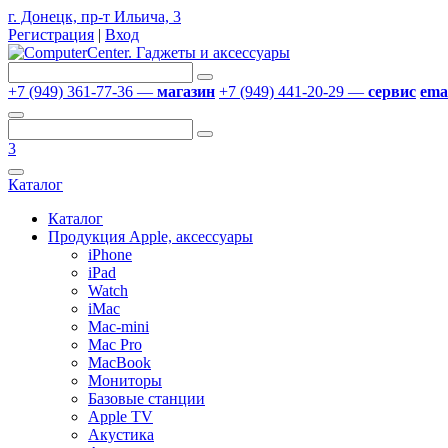
г. Донецк, пр-т Ильича, 3
Регистрация
|
Вход
+7 (949) 361-77-36 —
магазин
+7 (949) 441-20-29 —
сервис
emai
3
Каталог
Каталог
Продукция Apple, аксессуары
iPhone
iPad
Watch
iMac
Mac-mini
Mac Pro
MacBook
Мониторы
Базовые станции
Apple TV
Акустика