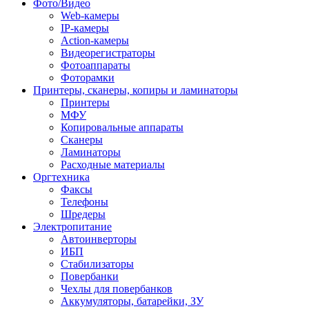
Фото/Видео
Web-камеры
IP-камеры
Action-камеры
Видеорегистраторы
Фотоаппараты
Фоторамки
Принтеры, сканеры, копиры и ламинаторы
Принтеры
МФУ
Копировальные аппараты
Сканеры
Ламинаторы
Расходные материалы
Оргтехника
Факсы
Телефоны
Шредеры
Электропитание
Автоинверторы
ИБП
Стабилизаторы
Повербанки
Чехлы для повербанков
Аккумуляторы, батарейки, ЗУ