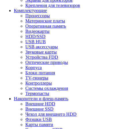
Экраны для проекторов
Крепления для телевизоров
Комплектующие
Процессоры
Материнские платы
Оперативная память
Видеокарты
HDD/SSD
USB HUB
USB аксессуары
Звуковые карты
Устройства FDD
Оптические приводы
Корпуса
Блоки питания
TV-тюнеры
Контроллеры
Системы охлаждения
Термопасты
Накопители и флеш-память
Внешние HDD
Внешние SSD
Чехол для внешнего HDD
Флэшки USB
Карты памяти