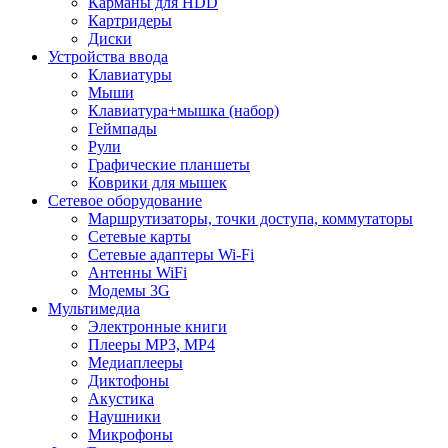
Карманы для HDD
Картридеры
Диски
Устройства ввода
Клавиатуры
Мыши
Клавиатура+мышка (набор)
Геймпады
Рули
Графические планшеты
Коврики для мышек
Сетевое оборудование
Маршрутизаторы, точки доступа, коммутаторы
Сетевые карты
Сетевые адаптеры Wi-Fi
Антенны WiFi
Модемы 3G
Мультимедиа
Электронные книги
Плееры MP3, MP4
Медиаплееры
Диктофоны
Акустика
Наушники
Микрофоны