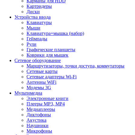
Карманы для HDD
Картридеры
Диски
Устройства ввода
Клавиатуры
Мыши
Клавиатура+мышка (набор)
Геймпады
Рули
Графические планшеты
Коврики для мышек
Сетевое оборудование
Маршрутизаторы, точки доступа, коммутаторы
Сетевые карты
Сетевые адаптеры Wi-Fi
Антенны WiFi
Модемы 3G
Мультимедиа
Электронные книги
Плееры MP3, MP4
Медиаплееры
Диктофоны
Акустика
Наушники
Микрофоны