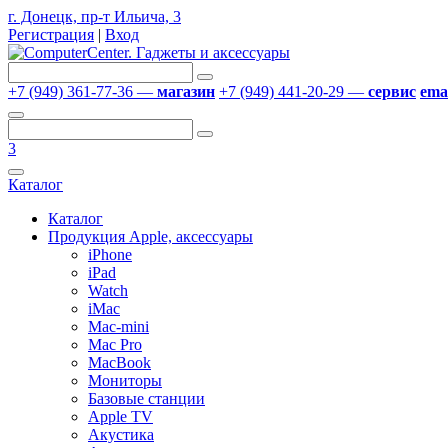
г. Донецк, пр-т Ильича, 3
Регистрация
|
Вход
+7 (949) 361-77-36 —
магазин
+7 (949) 441-20-29 —
сервис
emai
3
Каталог
Каталог
Продукция Apple, аксессуары
iPhone
iPad
Watch
iMac
Mac-mini
Mac Pro
MacBook
Мониторы
Базовые станции
Apple TV
Акустика