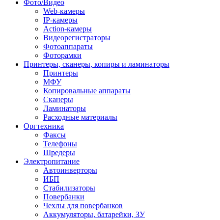
Фото/Видео
Web-камеры
IP-камеры
Action-камеры
Видеорегистраторы
Фотоаппараты
Фоторамки
Принтеры, сканеры, копиры и ламинаторы
Принтеры
МФУ
Копировальные аппараты
Сканеры
Ламинаторы
Расходные материалы
Оргтехника
Факсы
Телефоны
Шредеры
Электропитание
Автоинверторы
ИБП
Стабилизаторы
Повербанки
Чехлы для повербанков
Аккумуляторы, батарейки, ЗУ