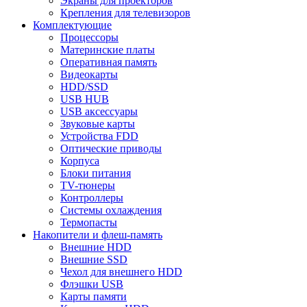
Экраны для проекторов
Крепления для телевизоров
Комплектующие
Процессоры
Материнские платы
Оперативная память
Видеокарты
HDD/SSD
USB HUB
USB аксессуары
Звуковые карты
Устройства FDD
Оптические приводы
Корпуса
Блоки питания
TV-тюнеры
Контроллеры
Системы охлаждения
Термопасты
Накопители и флеш-память
Внешние HDD
Внешние SSD
Чехол для внешнего HDD
Флэшки USB
Карты памяти