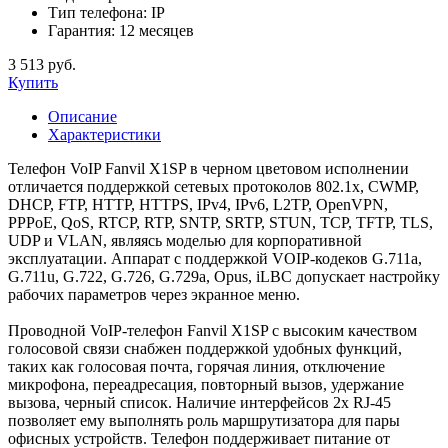
Тип телефона:
IP
Гарантия:
12 месяцев
3 513 руб.
Купить
Описание
Характеристики
Телефон VoIP Fanvil X1SP в черном цветовом исполнении
отличается поддержкой сетевых протоколов 802.1x, CWMP,
DHCP, FTP, HTTP, HTTPS, IPv4, IPv6, L2TP, OpenVPN,
PPPoE, QoS, RTCP, RTP, SNTP, SRTP, STUN, TCP, TFTP, TLS,
UDP и VLAN, являясь моделью для корпоративной
эксплуатации. Аппарат с поддержкой VOIP-кодеков G.711a,
G.711u, G.722, G.726, G.729a, Opus, iLBC допускает настройку
рабочих параметров через экранное меню.
Проводной VoIP-телефон Fanvil X1SP с высоким качеством
голосовой связи снабжен поддержкой удобных функций,
таких как голосовая почта, горячая линия, отключение
микрофона, переадресация, повторный вызов, удержание
вызова, черный список. Наличие интерфейсов 2x RJ-45
позволяет ему выполнять роль маршрутизатора для пары
офисных устройств. Телефон поддерживает питание от