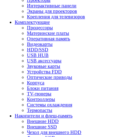
Проекторы
Интерактивные панели
Экраны для проекторов
Крепления для телевизоров
Комплектующие
Процессоры
Материнские платы
Оперативная память
Видеокарты
HDD/SSD
USB HUB
USB аксессуары
Звуковые карты
Устройства FDD
Оптические приводы
Корпуса
Блоки питания
TV-тюнеры
Контроллеры
Системы охлаждения
Термопасты
Накопители и флеш-память
Внешние HDD
Внешние SSD
Чехол для внешнего HDD