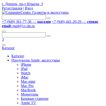
г. Донецк, пр-т Ильича, 3
Регистрация
|
Вход
+7 (949) 361-77-36 —
магазин
+7 (949) 441-20-29 —
сервис
email:
mail@cc-dn.ru
3
Каталог
Каталог
Продукция Apple, аксессуары
iPhone
iPad
Watch
iMac
Mac-mini
Mac Pro
MacBook
Мониторы
Базовые станции
Apple TV