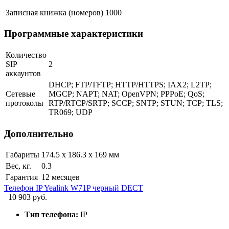
Записная книжка (номеров)
1000
Программные характеристики
Количество
SIP
2
аккаунтов
DHCP; FTP/TFTP; HTTP/HTTPS; IAX2; L2TP;
Сетевые
MGCP; NAPT; NAT; OpenVPN; PPPoE; QoS;
протоколы
RTP/RTCP/SRTP; SCCP; SNTP; STUN; TCP; TLS;
TR069; UDP
Дополнительно
Габариты
174.5 х 186.3 х 169 мм
Вес, кг.
0.3
Гарантия
12 месяцев
Телефон IP Yealink W71P черный DECT
10 903 руб.
Тип телефона:
IP