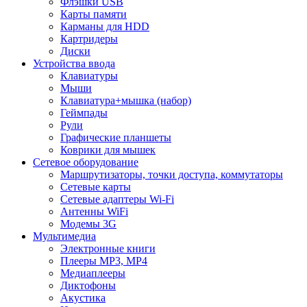
Флэшки USB
Карты памяти
Карманы для HDD
Картридеры
Диски
Устройства ввода
Клавиатуры
Мыши
Клавиатура+мышка (набор)
Геймпады
Рули
Графические планшеты
Коврики для мышек
Сетевое оборудование
Маршрутизаторы, точки доступа, коммутаторы
Сетевые карты
Сетевые адаптеры Wi-Fi
Антенны WiFi
Модемы 3G
Мультимедиа
Электронные книги
Плееры MP3, MP4
Медиаплееры
Диктофоны
Акустика